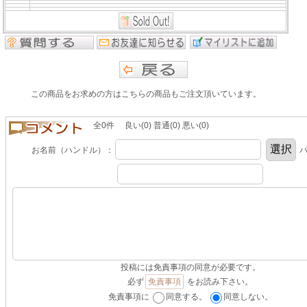
この商品をお求めの方はこちらの商品もご注文頂いています。
全0件 良い(0) 普通(0) 悪い(0)
お名前（ハンドル）：
パ
投稿には免責事項の同意が必要です。
必ず
免責事項
をお読み下さい。
免責事項に
同意する。
同意しない。