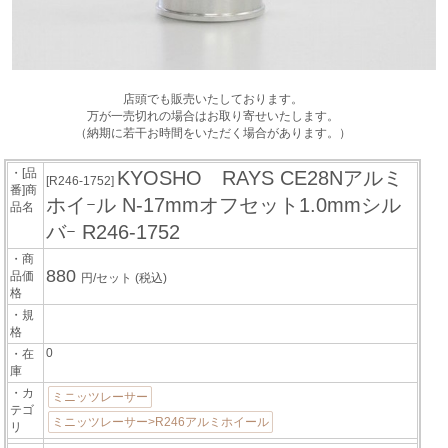
店頭でも販売いたしております。
万が一売切れの場合はお取り寄せいたします。
（納期に若干お時間をいただく場合があります。）
・[品
KYOSHO RAYS CE28Nアルミ
[R246-1752]
番]商
ホイｰル N-17mmオフセット1.0mmシル
品名
バｰ R246-1752
・商
880
品価
円/セット
(税込)
格
・規
格
0
・在
庫
・カ
ミニッツレーサー
テゴ
ミニッツレーサー>R246アルミホイール
リ