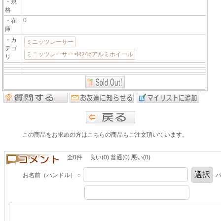
・規
格
0
・在
庫
・カ
ミニッツレーサー
テゴ
ミニッツレーサー>R246アルミホイール
リ
この商品をお求めの方はこちらの商品もご注文頂いています。
全0件 良い(0) 普通(0) 悪い(0)
お名前（ハンドル）：
パ