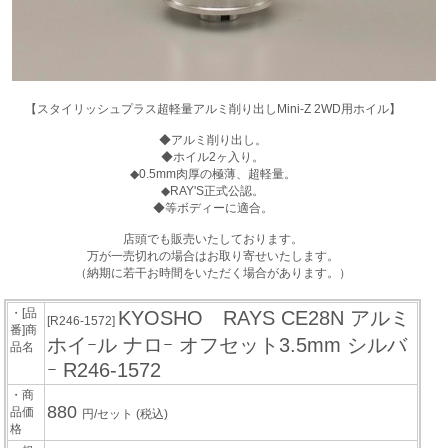
【スタイリッシュプラス超軽量アルミ削り出しMini-Z 2WD用ホイル】
◆アルミ削り出し。
◆ホイル2ヶ入り。
◆0.5mm肉厚の極薄、超軽量。
◆RAY'S正式公認。
◆等ボディーに適合。
店頭でも販売いたしております。
万が一売切れの場合はお取り寄せいたします。
（納期に若干お時間をいただく場合があります。）
・[品
KYOSHO RAYS CE28N アルミ
[R246-1572]
番]商
ホイｰル ナロｰ オフセット3.5mm シルバ
品名
ｰ R246-1572
・商
880
品価
円/セット
(税込)
格