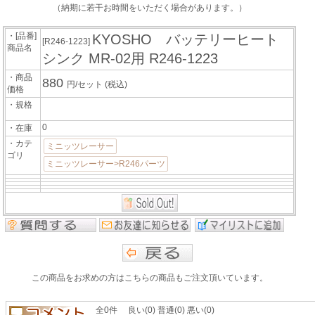
（納期に若干お時間をいただく場合があります。）
・[品番]
KYOSHO バッテリーヒート
[R246-1223]
商品名
シンク MR-02用 R246-1223
・商品
880
円/セット
(税込)
価格
・規格
0
・在庫
・カテ
ミニッツレーサー
ゴリ
ミニッツレーサー>R246パーツ
この商品をお求めの方はこちらの商品もご注文頂いています。
全0件 良い(0) 普通(0) 悪い(0)