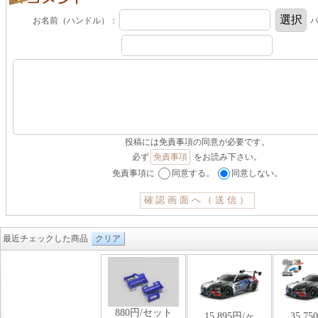
お名前（ハンドル）：
パ
投稿には免責事項の同意が必要です。
必ず
免責事項
をお読み下さい。
免責事項に
同意する。
同意しない。
最近チェックした商品
クリア