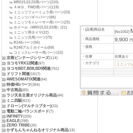
MR015,02,03用パーツ(210)
ＡＷＤ、FWD用パーツ(119)
ミニッツフォーミュラ用パーツ(33)
ミニッツバギーパーツ(86)
ミニッツモトレーサー用パーツ(25)
ホイール（MR015,02,03用）(21)
・[品番]商品名
[No1002]
ミニッツ用タイヤ(22)
ミニッツ汎用パーツ(75)
9,900
・商品価格
円
R246パーツ(56)
・規格
R246アルミホイール(69)
コミックレーサー用パーツ(10)
・在庫
在庫あり
京商ビンテージシリーズ
(114)
ヨコモYRX12関連
・カテゴリ
(97)
ミニッツ
ヨコモBD7,BD8,BD9関連
(761)
ドリフト関連
(1617)
AWESOMATIX関連
(64)
特価HBパーツ
(364)
中古商品
(85)
ラジ天名古屋オリジナル商品
(44)
ミニ四駆
(621)
ドローン(マルチコプター)
(33)
電動二輪バランスボード
(7)
INFINITY
(205)
EAGLE
(298)
ZERO TRIBE
(26)
かずもんちゃんねるオリジナル商品
(18)