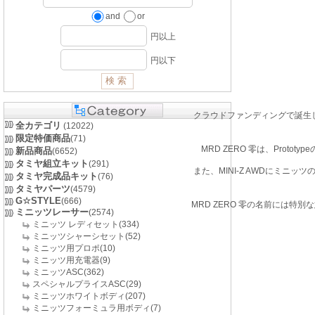
and
or
円以上
円以下
クラウドファンディングで誕生した
全カテゴリ
(12022)
限定特価商品
(71)
MRD ZERO 零は、Pro
新品商品
(6652)
タミヤ組立キット
(291)
また、MINI-Z AWDにミ
タミヤ完成品キット
(76)
タミヤパーツ
(4579)
G☆STYLE
(666)
MRD ZERO 零の名前には
ミニッツレーサー
(2574)
ミニッツ レディセット(334)
ミニッツシャーシセット(52)
ミニッツ用プロポ(10)
ミニッツ用充電器(9)
ミニッツASC(362)
スペシャルプライスASC(29)
ミニッツホワイトボディ(207)
ミニッツフォーミュラ用ボディ(7)