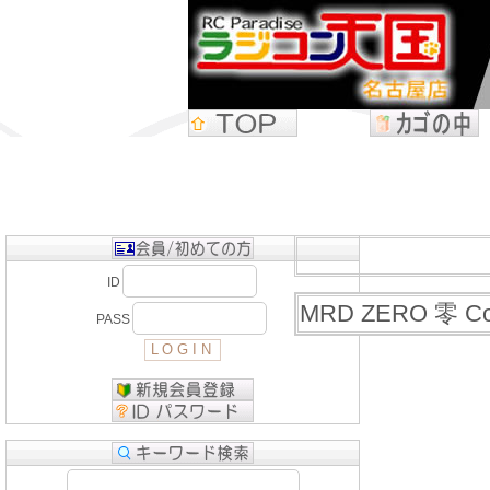
ID
MRD ZERO 零 C
PASS