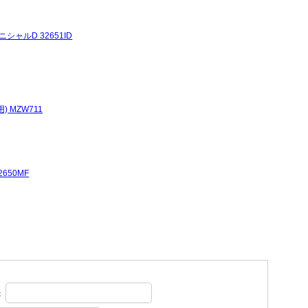
シャルD 32651ID
 MZW711
650MF
：