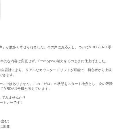
む声」が数多く寄せられました。その声にお応えし、ついにMRD ZERO 零
基本的な内容は変更せず、Prototypeの魅力をそのままに仕上げました。
です。独自設計により、リアルなカウンタードリフトが可能で、初心者から上級
できます。
ャーシではありません。この「ゼロ」の状態をスタート地点とし、次の段階
てMRDの1号機と考えています。
してみませんか？
パートナーです！
）
を含む）
トは困難