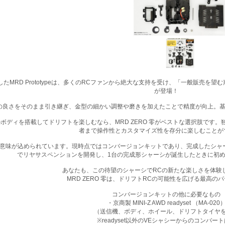
MRD Prototypeは、多くのRCファンから絶大な支持を受け、「一般販売を望
が登場！
totypeの良さをそのまま引き継ぎ、金型の細かい調整や磨きを加えたことで精度が向上。
ニッツのボディを搭載してドリフトを楽しむなら、MRD ZERO 零がベストな選択肢
者まで操作性とカスタマイズ性を存分に楽しむことが
特別な意味が込められています。現時点ではコンバージョンキットであり、完成したシ
でリヤサスペンションを開発し、1台の完成形シャーシが誕生したときに初め
あなたも、この待望のシャーシでRCの新たな楽しさを体験
MRD ZERO 零は、ドリフトRCの可能性を広げる最高の
コンバージョンキットの他に必要なもの
・京商製 MINI-Z AWD readyset （MA-020
（送信機、ボディ、ホイール、ドリフトタイヤ
※readyset以外のVEシャシーからのコンバー