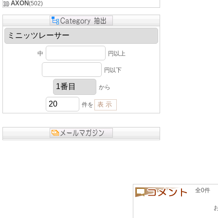
AXON
(502)
中
円以上
円以下
から
件を
全0件 良い