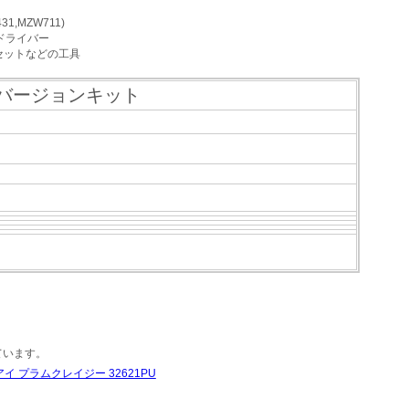
,MZW711)
角ドライバー
セットなどの工具
零 コンバージョンキット
ています。
イ プラムクレイジー 32621PU