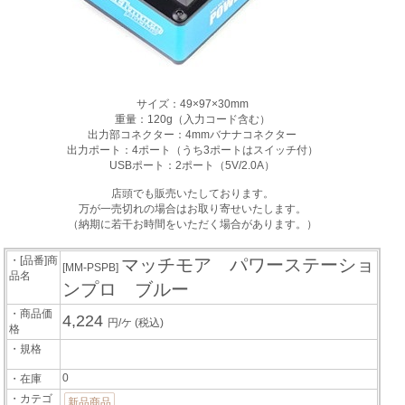
サイズ：49×97×30mm
重量：120g（入力コード含む）
出力部コネクター：4mmバナナコネクター
出力ポート：4ポート（うち3ポートはスイッチ付）
USBポート：2ポート（5V/2.0A）
店頭でも販売いたしております。
万が一売切れの場合はお取り寄せいたします。
（納期に若干お時間をいただく場合があります。）
・[品番]商
マッチモア パワーステーショ
[MM-PSPB]
品名
ンプロ ブルー
・商品価
4,224
円/ケ
(税込)
格
・規格
0
・在庫
・カテゴ
新品商品