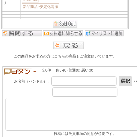
リ
新品商品>安定化電源
この商品をお求めの方はこちらの商品もご注文頂いています。
全0件 良い(0) 普通(0) 悪い(0)
お名前（ハンドル）：
パ
投稿には免責事項の同意が必要です。