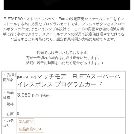
FLETA PRO・ストックスペック・Euroの設定変更やファームウェアをイン
ストールする為に必要なプログラムカードです。プッシュボタンとスクロー
ルボタンの2つだけというシンプル設計で、モードの変更や数値の増減を簡
単に行う事ができます。スクロールボタンの採用で設定値は増やすだけでな
く減らすことも可能になり、設定作業時間が大幅に短縮できます。
店頭でも販売いたしております。
万が一売切れの場合はお取り寄せいたします。
（納期に若干お時間をいただく場合があります。）
・[品番]
マッチモア FLETAスーパーハ
[ME-SHRP]
商品名
イレスポンス プログラムカード
・商品
3,080
円/ケ
(税込)
価格
・規格
0
・在庫
・カテ
新品商品
ゴリ
新品商品>ESC