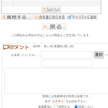
この商品をお求めの方はこちらの商品もご注文頂いています。
全0件 良い(0) 普通(0) 悪い(0)
お名前（ハンドル）：
パ
投稿には免責事項の同意が必要です。
必ず
免責事項
をお読み下さい。
免責事項に
同意する。
同意しない。