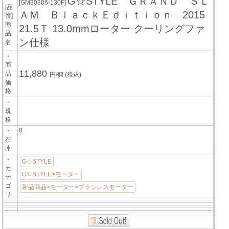
G☆STYLE ＧＲＡＮＤ ＳＬ
[GM30306-130F]
[品
ＡＭ ＢｌａｃｋＥｄｉｔｉｏｎ 2015
番]
商
21.5Ｔ 13.0mmローター クーリングファ
品
ン仕様
名
・
商
11,880
品
円/個
(税込)
価
格
・
規
格
0
・
在
庫
・
G☆STYLE
カ
G☆STYLE>モーター
テ
ゴ
新品商品>モーター>ブラシレスモーター
リ