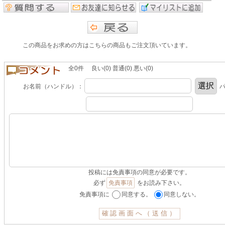
この商品をお求めの方はこちらの商品もご注文頂いています。
全0件 良い(0) 普通(0) 悪い(0)
お名前（ハンドル）：
パ
投稿には免責事項の同意が必要です。
必ず
免責事項
をお読み下さい。
免責事項に
同意する。
同意しない。