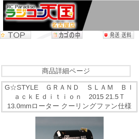
商品詳細ページ
G☆STYLE ＧＲＡＮＤ ＳＬＡＭ Ｂｌ
ａｃｋＥｄｉｔｉｏｎ 2015 21.5Ｔ
13.0mmローター クーリングファン仕様