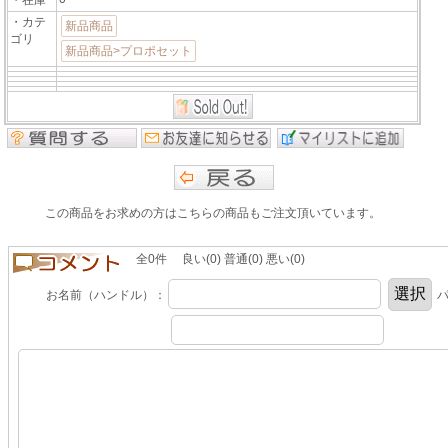
・在庫
・カテ
新品商品
ゴリ
新品商品>プロポセット
この商品をお求めの方はこちらの商品もご注文頂いています。
全0件 良い(0) 普通(0) 悪い(0)
お名前（ハンドル）：
パ