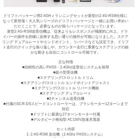
ドリフトパッケージ用2.4GHｚランニングセットが新型の2.4G-RSIII仕様に
なって新登場！大人気シリーズのドリフトパッケージと一緒にお買い求めい
ただくことで、必要なものが揃うパッケージとなっています。
新型2.4G-RSIII送受信機は、従来よりもレスポンスが飛躍的に向上、ドラ
イバーの操作を的確に反映する思い通りの操作が可能になりました。ステア
リング デュアルレートやエンドポイント、リバースなども設定でき、ドリフ
ト走行のクイックな振り返しや、カウンター走行に重要なステアリングの細
かな動きも自在にコントロール可能です。
主な特徴
■信頼性の高いFHSS・2.4Ghz送受信システムを採用
■超小型受信機
■ステアリング/スロットル トリム
■ステアリング/スロットル エンドポイントアジャスト
■ステアリング/スロットル リバース機能
■ステアリング デュアルレート
■3チャンネル送受信機
■付属のSCR-DSスピードコントローラーは、ブラシモーター12ターンまで
対応
■ドリフトに最適な27ターンモーター付属
■デルタピーク検知型 AC100V急速充電器
セット内容
1. 2.4G-RSIII 送信機（2.4Ghz FHSSシステム）