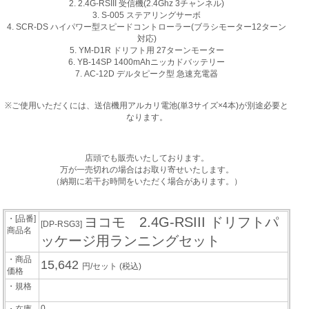
2. 2.4G-RSIII 受信機(2.4Ghz 3チャンネル)
3. S-005 ステアリングサーボ
4. SCR-DS ハイパワー型スピードコントローラー(ブラシモーター12ターン
対応)
5. YM-D1R ドリフト用 27ターンモーター
6. YB-14SP 1400mAhニッカドバッテリー
7. AC-12D デルタピーク型 急速充電器
※ご使用いただくには、送信機用アルカリ電池(単3サイズ×4本)が別途必要と
なります。
店頭でも販売いたしております。
万が一売切れの場合はお取り寄せいたします。
（納期に若干お時間をいただく場合があります。）
・[品番]
ヨコモ 2.4G-RSIII ドリフトパ
[DP-RSG3]
商品名
ッケージ用ランニングセット
・商品
15,642
円/セット
(税込)
価格
・規格
0