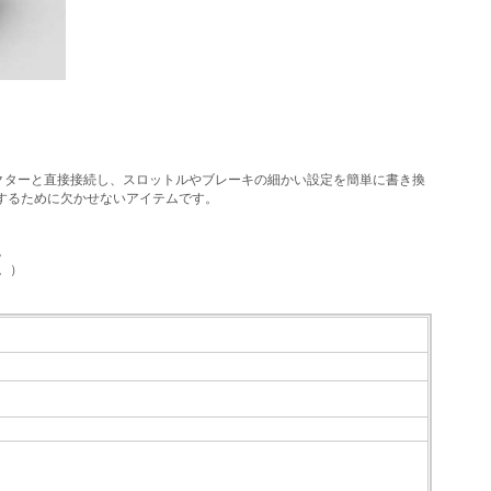
Cのコネクターと直接接続し、スロットルやブレーキの細かい設定を簡単に書き換
揮するために欠かせないアイテムです。
。
。）