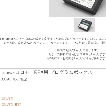
ng Performer XシリーズESCの設定を変更するためのプログラマーです。ES
えが可能。設定値も3パターンをメモリーできます。RPXの性能を最大限に発
店頭でも販売いたしております。
万が一売切れの場合はお取り寄せいたします
（納期に若干お時間をいただく場合があります
ヨコモ RPX用 プログラムボックス
[BL-RPXP]
3,093
円/ケ
(税込)
0
新品商品
新品商品>ESC