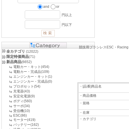
and
or
円以上
円以下
競技用ブラシレスESC・Raci
全カテゴリ
(12022)
限定特価商品
(71)
新品商品
(6652)
電動カー・キット(454)
電動カー・完成品(109)
エンジンカー・キット(1)
エンジンカー・完成品(0)
プロポセット(54)
・[品番]商品名
充電器(43)
・商品価格
安定化電源(9)
ボディ(560)
・規格
サーボ(34)
受信機(10)
・在庫
ESC(86)
・カテゴリ
モーター(419)
バッテリー(162)