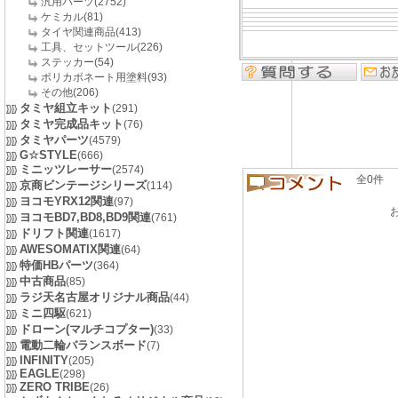
汎用パーツ(2752)
ケミカル(81)
タイヤ関連商品(413)
工具、セットツール(226)
ステッカー(54)
ポリカボネート用塗料(93)
その他(206)
タミヤ組立キット
(291)
タミヤ完成品キット
(76)
タミヤパーツ
(4579)
G☆STYLE
(666)
ミニッツレーサー
(2574)
全0件 良い
京商ビンテージシリーズ
(114)
ヨコモYRX12関連
(97)
ヨコモBD7,BD8,BD9関連
(761)
ドリフト関連
(1617)
AWESOMATIX関連
(64)
特価HBパーツ
(364)
中古商品
(85)
ラジ天名古屋オリジナル商品
(44)
ミニ四駆
(621)
ドローン(マルチコプター)
(33)
電動二輪バランスボード
(7)
INFINITY
(205)
EAGLE
(298)
ZERO TRIBE
(26)