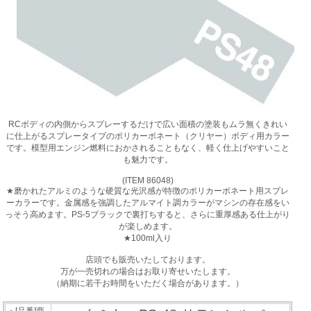
RCボディの内側からスプレーするだけで広い面積の塗装もムラ無くきれい
に仕上がるスプレータイプのポリカーボネート（クリヤー）ボディ用カラー
です。模型用エンジン燃料におかされることもなく、軽く仕上げやすいこと
も魅力です。
(ITEM 86048)
★磨かれたアルミのような硬質な光沢感が特徴のポリカーボネート用スプレ
ーカラーです。金属感を強調したアルマイト調カラーがマシンの存在感をい
っそう高めます。PS-5ブラックで裏打ちすると、さらに重厚感ある仕上がり
が楽しめます。
★100ml入り
店頭でも販売いたしております。
万が一売切れの場合はお取り寄せいたします。
（納期に若干お時間をいただく場合があります。）