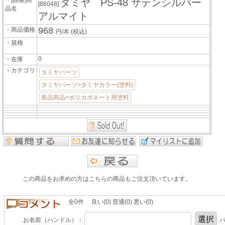
・[品番]商
タミヤ PS-48 サテンシルバー
[86048]
品名
アルマイト
968
・商品価格
円/本
(税込)
・規格
0
・在庫
・カテゴリ
タミヤパーツ
タミヤパーツ>タミヤカラー(塗料)
新品商品>ポリカボネート用塗料
この商品をお求めの方はこちらの商品もご注文頂いています。
全0件 良い(0) 普通(0) 悪い(0)
お名前（ハンドル）：
パ