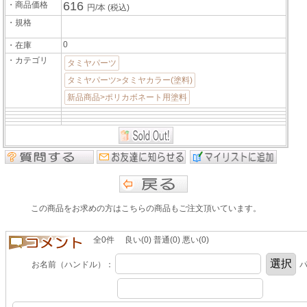
616
・商品価格
円/本
(税込)
・規格
0
・在庫
・カテゴリ
タミヤパーツ
タミヤパーツ>タミヤカラー(塗料)
新品商品>ポリカボネート用塗料
この商品をお求めの方はこちらの商品もご注文頂いています。
全0件 良い(0) 普通(0) 悪い(0)
お名前（ハンドル）：
パ