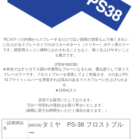
RCボディの内側からスプレーするだけで広い面積の塗装もムラ無くきれい
に仕上がるスプレータイプのポリカーボネート（クリヤー）ボディ用カラー
です。模型用エンジン燃料におかされることもなく、軽く仕上げやすいこと
も魅力です。
(ITEM 86038)
★単色ではすりガラス調の半透明なブルーになるため、重ね塗りして使うス
プレーカラーです。フロストブルーを塗装してよく乾燥させ、そのあとPS-
41ブライトシルバーを塗装すれば深みのあるマイカブルーに仕上げられま
す。
★100ml入り
店頭でも販売いたしております。
万が一売切れの場合はお取り寄せいたします。
（納期に若干お時間をいただく場合があります。）
・[品番]商品
タミヤ PS-38 フロストブル
[86038]
名
ー