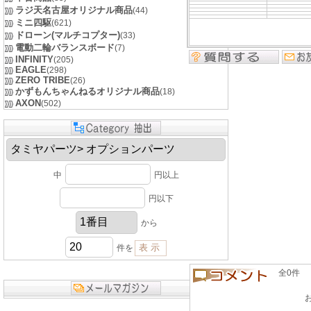
ラジ天名古屋オリジナル商品
(44)
ミニ四駆
(621)
ドローン(マルチコプター)
(33)
電動二輪バランスボード
(7)
INFINITY
(205)
EAGLE
(298)
ZERO TRIBE
(26)
かずもんちゃんねるオリジナル商品
(18)
AXON
(502)
中
円以上
円以下
から
件を
全0件 良い