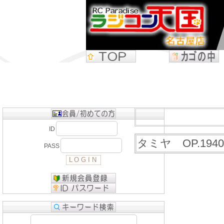
ID
タミヤ OP.19
PASS