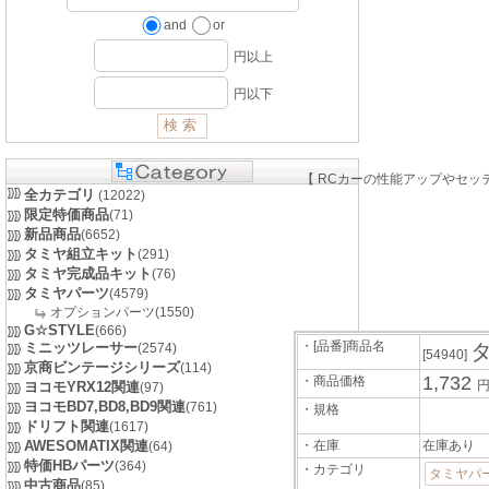
and
or
円以上
円以下
【 RCカーの性能アップやセッ
全カテゴリ
(12022)
限定特価商品
(71)
新品商品
(6652)
タミヤ組立キット
(291)
タミヤ完成品キット
(76)
タミヤパーツ
(4579)
オプションパーツ(1550)
G☆STYLE
(666)
・[品番]商品名
ミニッツレーサー
タ
(2574)
[54940]
京商ビンテージシリーズ
(114)
1,732
・商品価格
円
ヨコモYRX12関連
(97)
ヨコモBD7,BD8,BD9関連
(761)
・規格
ドリフト関連
(1617)
AWESOMATIX関連
・在庫
在庫あり
(64)
特価HBパーツ
(364)
・カテゴリ
タミヤパ
中古商品
(85)