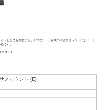
ウエイトとしても機能するサスマウント。付属の樹脂製ブッシュにより、ト
手軽です。
サスマウント
。
。）
サスマウント (E)