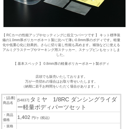
【 RCカーの性能アップやセッティングに役立つパーツです 】 キット標準装
備の1.0mm厚ポリカーボネート製に比べて薄い0.8mm厚のボディです。軽量
化や低重心化に効果的。さらに切り返し性能も高めます。補強などに使える
アルミグラステープやマーキング用ステッカー、スナップピンもセットしま
した。
【 基本スペック 】 0.8mm厚の軽量ポリカーボネート製ボディ
店頭でも販売いたしております。
万が一売切れの場合はお取り寄せいたします。
（納期に若干お時間をいただく場合があります。）
・[品番]
タミヤ 1/8RC ダンシングライダ
[54837]
商品名
ー軽量ボディパーツセット
・商品
1,402
円/ヶ
(税込)
価格
・規格