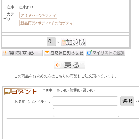
・在庫
在庫あり
・カテ
タミヤパーツ>ボディ
ゴリ
新品商品>ボディ>その他ボディ
ヶ
この商品をお求めの方はこちらの商品もご注文頂いています。
全0件 良い(0) 普通(0) 悪い(0)
お名前（ハンドル）：
パ