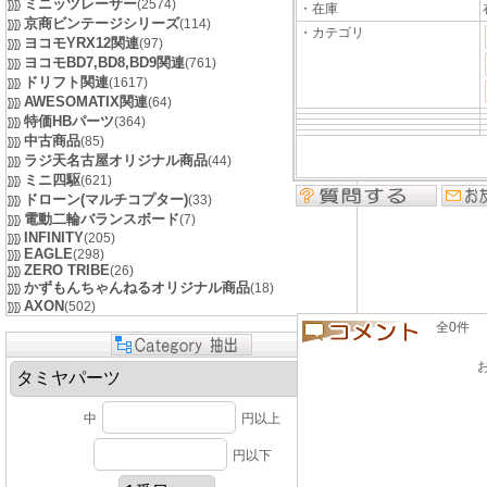
ミニッツレーサー
(2574)
・在庫
京商ビンテージシリーズ
(114)
・カテゴリ
ヨコモYRX12関連
(97)
ヨコモBD7,BD8,BD9関連
(761)
ドリフト関連
(1617)
AWESOMATIX関連
(64)
特価HBパーツ
(364)
中古商品
(85)
ラジ天名古屋オリジナル商品
(44)
ミニ四駆
(621)
ドローン(マルチコプター)
(33)
電動二輪バランスボード
(7)
INFINITY
(205)
EAGLE
(298)
ZERO TRIBE
(26)
かずもんちゃんねるオリジナル商品
(18)
AXON
(502)
全0件 良い
中
円以上
円以下