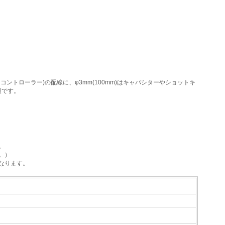
コントローラー)の配線に、φ3mm(100mm)はキャパシターやショットキ
適です。
。
。）
なります。