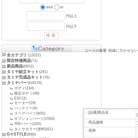
and
or
円以上
円以下
コードの被覆･絶縁に欠かせない、
全カテゴリ
(12022)
限定特価商品
(71)
新品商品
(6652)
タミヤ組立キット
(291)
タミヤ完成品キット
(76)
タミヤパーツ
(4579)
ボディ(164)
限定ボディ(48)
ESC(3)
モーター(29)
バッテリー(4)
・[品番]商品名
スペアパーツ(605)
オプションパーツ(1550)
・商品価格
TRFパーツ(205)
タミヤカラー(塗料)(61)
・規格
G☆STYLE
(666)