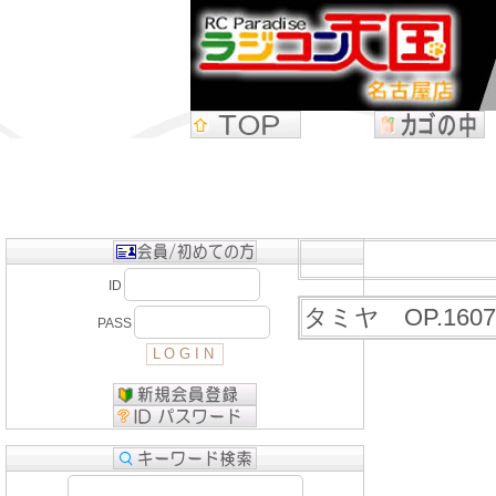
ID
タミヤ OP.16
PASS