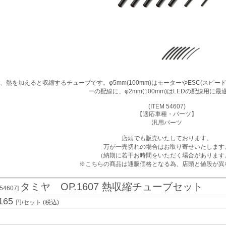
熱を加えると収縮するチューブです。φ5mm(100mm)はモーターやESC(スピード
ーの配線に、φ2mm(100mm)はLEDの配線用に最
(ITEM 54607)
【適応車種・パーツ】
汎用パーツ
店頭でも販売いたしております。
万が一売切れの場合はお取り寄せいたします
（納期に若干お時間をいただく場合があります
※こちらの商品は通販価格となる為、店頭と値段が異
タミヤ OP.1607 熱収縮チューブセット
[54607]
165
円/セット
(税込)