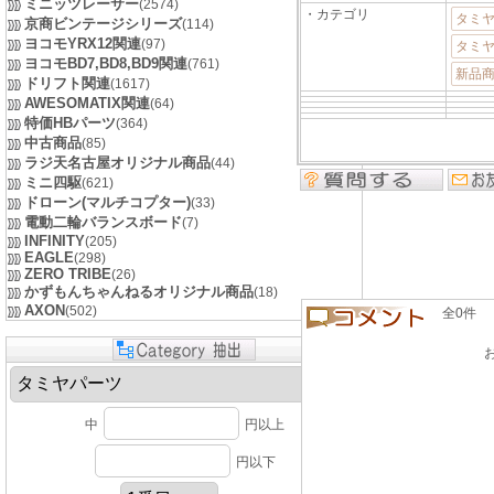
ミニッツレーサー
(2574)
・カテゴリ
タミ
京商ビンテージシリーズ
(114)
ヨコモYRX12関連
(97)
タミヤ
ヨコモBD7,BD8,BD9関連
(761)
新品商
ドリフト関連
(1617)
AWESOMATIX関連
(64)
特価HBパーツ
(364)
中古商品
(85)
ラジ天名古屋オリジナル商品
(44)
ミニ四駆
(621)
ドローン(マルチコプター)
(33)
電動二輪バランスボード
(7)
INFINITY
(205)
EAGLE
(298)
ZERO TRIBE
(26)
かずもんちゃんねるオリジナル商品
(18)
AXON
(502)
全0件 良い
中
円以上
円以下