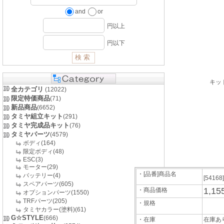
and
or
円以上
円以下
キッ
全カテゴリ
(12022)
限定特価商品
(71)
新品商品
(6652)
タミヤ組立キット
(291)
タミヤ完成品キット
(76)
タミヤパーツ
(4579)
ボディ(164)
限定ボディ(48)
ESC(3)
モーター(29)
・[品番]商品名
バッテリー(4)
[54168
スペアパーツ(605)
1,15
・商品価格
オプションパーツ(1550)
TRFパーツ(205)
・規格
タミヤカラー(塗料)(61)
G☆STYLE
(666)
・在庫
在庫あ