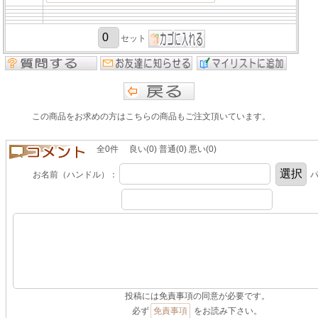
セット
この商品をお求めの方はこちらの商品もご注文頂いています。
全0件 良い(0) 普通(0) 悪い(0)
お名前（ハンドル）：
パ
投稿には免責事項の同意が必要です。
必ず
免責事項
をお読み下さい。