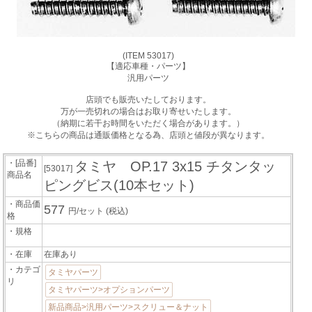
(ITEM 53017)
【適応車種・パーツ】
汎用パーツ
店頭でも販売いたしております。
万が一売切れの場合はお取り寄せいたします。
（納期に若干お時間をいただく場合があります。）
※こちらの商品は通販価格となる為、店頭と値段が異なります。
・[品番]
タミヤ OP.17 3x15 チタンタッ
[53017]
商品名
ピングビス(10本セット)
・商品価
577
円/セット
(税込)
格
・規格
・在庫
在庫あり
・カテゴ
タミヤパーツ
リ
タミヤパーツ>オプションパーツ
新品商品>汎用パーツ>スクリュー＆ナット