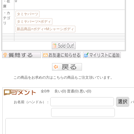
0
・在
庫
・カ
タミヤパーツ
テゴ
タミヤパーツ>ボディ
リ
新品商品>ボディ>Mシャーシボディ
この商品をお求めの方はこちらの商品もご注文頂いています。
全0件 良い(0) 普通(0) 悪い(0)
お名前（ハンドル）：
パ