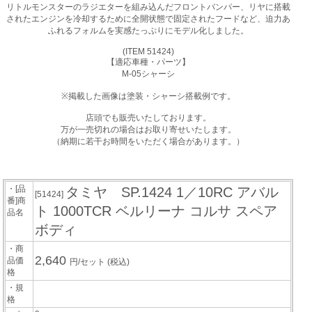
リトルモンスターのラジエターを組み込んだフロントバンパー、リヤに搭載
されたエンジンを冷却するために全開状態で固定されたフードなど、迫力あ
ふれるフォルムを実感たっぷりにモデル化しました。
(ITEM 51424)
【適応車種・パーツ】
M-05シャーシ
※掲載した画像は塗装・シャーシ搭載例です。
店頭でも販売いたしております。
万が一売切れの場合はお取り寄せいたします。
（納期に若干お時間をいただく場合があります。）
・[品
タミヤ SP.1424 1／10RC アバル
[51424]
番]商
ト 1000TCR ベルリーナ コルサ スペア
品名
ボディ
・商
2,640
品価
円/セット
(税込)
格
・規
格