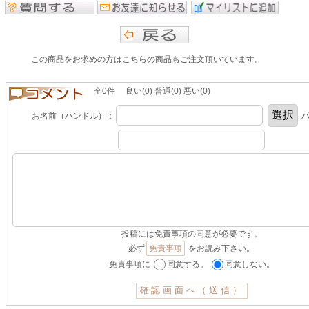
この商品をお求めの方はこちらの商品もご注文頂いています。
全0件 良い(0) 普通(0) 悪い(0)
お名前（ハンドル）：
パ
投稿には免責事項の同意が必要です。
必ず
免責事項
をお読み下さい。
免責事項に
同意する。
同意しない。