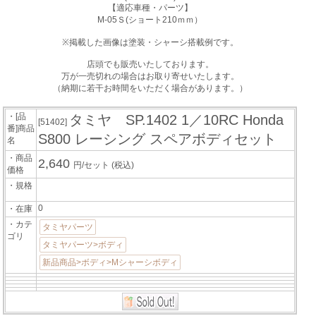
【適応車種・パーツ】
M-05Ｓ(ショート210ｍｍ）
※掲載した画像は塗装・シャーシ搭載例です。
店頭でも販売いたしております。
万が一売切れの場合はお取り寄せいたします。
（納期に若干お時間をいただく場合があります。）
・[品
タミヤ SP.1402 1／10RC Honda
[51402]
番]商品
S800 レーシング スペアボディセット
名
・商品
2,640
円/セット
(税込)
価格
・規格
0
・在庫
・カテ
タミヤパーツ
ゴリ
タミヤパーツ>ボディ
新品商品>ボディ>Mシャーシボディ