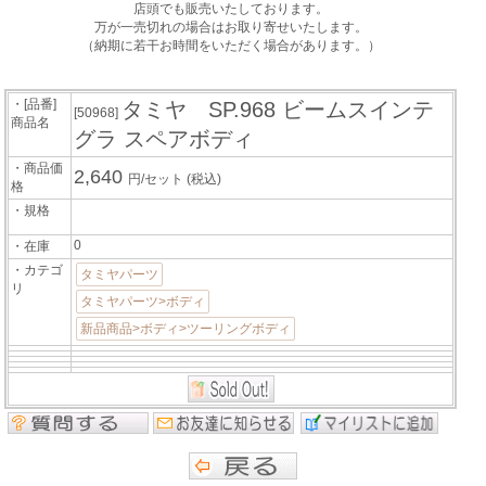
店頭でも販売いたしております。
万が一売切れの場合はお取り寄せいたします。
（納期に若干お時間をいただく場合があります。）
・[品番]
タミヤ SP.968 ビームスインテ
[50968]
商品名
グラ スペアボディ
・商品価
2,640
円/セット
(税込)
格
・規格
0
・在庫
・カテゴ
タミヤパーツ
リ
タミヤパーツ>ボディ
新品商品>ボディ>ツーリングボディ