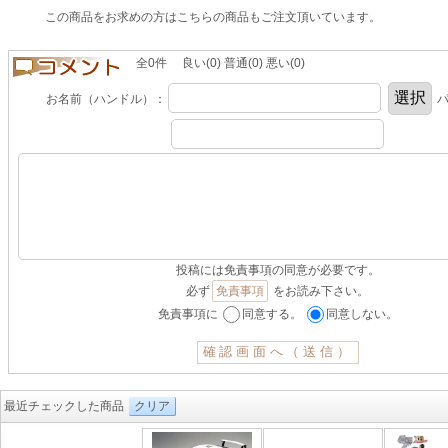
この商品をお求めの方はこちらの商品もご注文頂いています。
全0件 良い(0) 普通(0) 悪い(0)
お名前（ハンドル）：
パ
投稿には免責事項の同意が必要です。
必ず
免責事項
をお読み下さい。
免責事項に
同意する。
同意しない。
最近チェックした商品
クリア