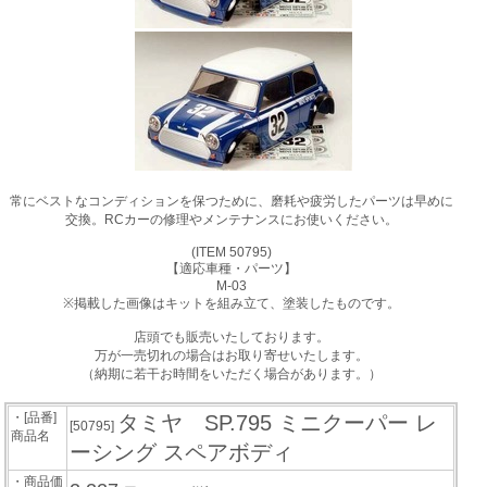
常にベストなコンディションを保つために、磨耗や疲労したパーツは早めに
交換。RCカーの修理やメンテナンスにお使いください。
(ITEM 50795)
【適応車種・パーツ】
M-03
※掲載した画像はキットを組み立て、塗装したものです。
店頭でも販売いたしております。
万が一売切れの場合はお取り寄せいたします。
（納期に若干お時間をいただく場合があります。）
・[品番]
タミヤ SP.795 ミニクーパー レ
[50795]
商品名
ーシング スペアボディ
・商品価