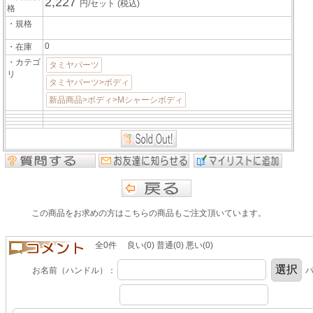
2,227
円/セット
(税込)
格
・規格
0
・在庫
・カテゴ
タミヤパーツ
リ
タミヤパーツ>ボディ
新品商品>ボディ>Mシャーシボディ
この商品をお求めの方はこちらの商品もご注文頂いています。
全0件 良い(0) 普通(0) 悪い(0)
お名前（ハンドル）：
パ