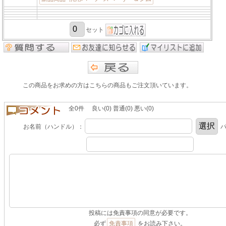
セット
この商品をお求めの方はこちらの商品もご注文頂いています。
全0件 良い(0) 普通(0) 悪い(0)
お名前（ハンドル）：
パ
投稿には免責事項の同意が必要です。
必ず
免責事項
をお読み下さい。