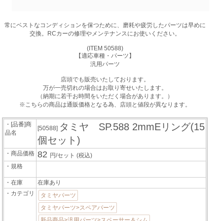
常にベストなコンディションを保つために、磨耗や疲労したパーツは早めに
交換。RCカーの修理やメンテナンスにお使いください。
(ITEM 50588)
【適応車種・パーツ】
汎用パーツ
店頭でも販売いたしております。
万が一売切れの場合はお取り寄せいたします。
（納期に若干お時間をいただく場合があります。）
※こちらの商品は通販価格となる為、店頭と値段が異なります。
・[品番]商
タミヤ SP.588 2mmEリング(15
[50588]
品名
個セット)
82
・商品価格
円/セット
(税込)
・規格
・在庫
在庫あり
・カテゴリ
タミヤパーツ
タミヤパーツ>スペアパーツ
新品商品>汎用パーツ>スペーサー＆シム