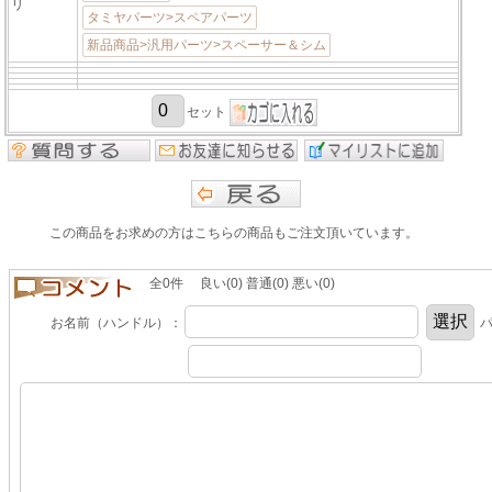
リ
タミヤパーツ>スペアパーツ
新品商品>汎用パーツ>スペーサー＆シム
セット
この商品をお求めの方はこちらの商品もご注文頂いています。
全0件 良い(0) 普通(0) 悪い(0)
お名前（ハンドル）：
パ