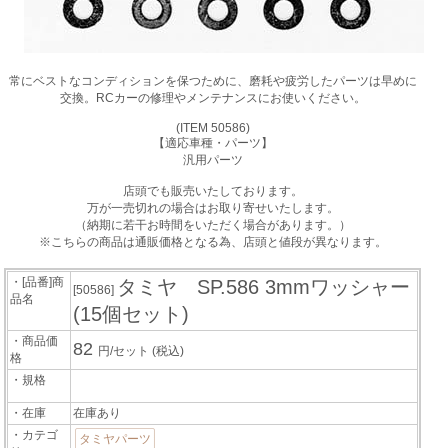
常にベストなコンディションを保つために、磨耗や疲労したパーツは早めに
交換。RCカーの修理やメンテナンスにお使いください。
(ITEM 50586)
【適応車種・パーツ】
汎用パーツ
店頭でも販売いたしております。
万が一売切れの場合はお取り寄せいたします。
（納期に若干お時間をいただく場合があります。）
※こちらの商品は通販価格となる為、店頭と値段が異なります。
・[品番]商
タミヤ SP.586 3mmワッシャー
[50586]
品名
(15個セット)
・商品価
82
円/セット
(税込)
格
・規格
・在庫
在庫あり
・カテゴ
タミヤパーツ