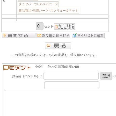
リ
タミヤパーツ>スペアパーツ
新品商品>汎用パーツ>スクリュー＆ナット
セット
この商品をお求めの方はこちらの商品もご注文頂いています。
全0件 良い(0) 普通(0) 悪い(0)
お名前（ハンドル）：
パ