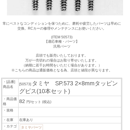
常にベストなコンディションを保つために、磨耗や疲労したパーツは早めに
交換。RCカーの修理やメンテナンスにお使いください。
(ITEM 50573)
【適応車種・パーツ】
汎用パーツ
店頭でも販売いたしております。
万が一売切れの場合はお取り寄せいたします。
（納期に若干お時間をいただく場合があります。）
※こちらの商品は通販価格となる為、店頭と値段が異なります。
・[品番]
タミヤ SP.573 2×8mmタッピン
[50573]
商品名
グビス(10本セット)
・商品価
82
円/セット
(税込)
格
・規格
・在庫
在庫あり
・カテゴ
タミヤパーツ