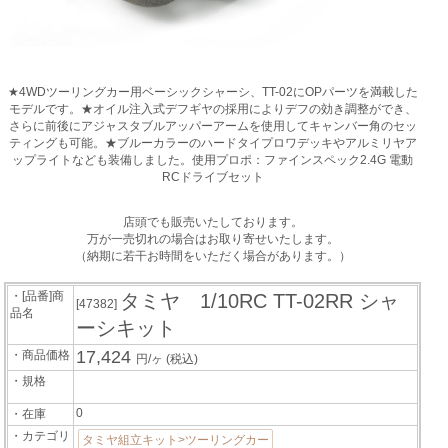
★4WDツーリングカー用ベーシックシャーシ、TT-02にOPパーツを満載した
モデルです。★オイル注入式デフギヤの採用によりデフの効き調整ができ、
さらに前後にアジャスタブルアッパーアームを使用してキャンバー角のセッ
ティングも可能。★ブルーカラーのハードタイプロワデッキやアルミリヤア
ップライトなども装備しました。使用プロポ：ファインスペック2.4G 電動
RCドライブセット
店頭でも販売いたしております。
万が一売切れの場合はお取り寄せいたします。
（納期に若干お時間をいただく場合があります。）
・[品番]商
タミヤ 1/10RC TT-02RR シャ
[47382]
品名
ーシキット
17,424
・商品価格
円/ヶ
(税込)
・規格
0
・在庫
・カテゴリ
タミヤ組立キット>ツーリングカー