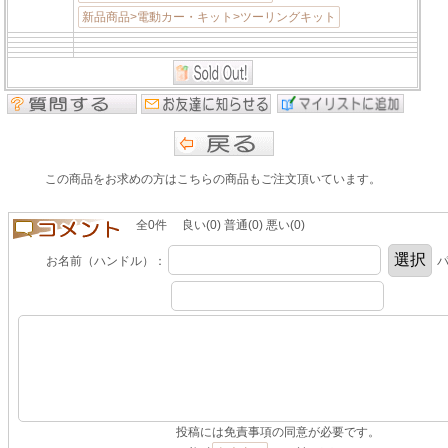
新品商品>電動カー・キット>ツーリングキット
この商品をお求めの方はこちらの商品もご注文頂いています。
全0件 良い(0) 普通(0) 悪い(0)
お名前（ハンドル）：
パ
投稿には免責事項の同意が必要です。