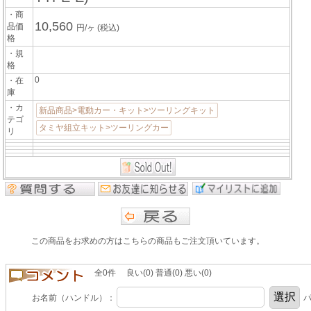
・商
10,560
品価
円/ヶ
(税込)
格
・規
格
0
・在
庫
・カ
新品商品>電動カー・キット>ツーリングキット
テゴ
タミヤ組立キット>ツーリングカー
リ
この商品をお求めの方はこちらの商品もご注文頂いています。
全0件 良い(0) 普通(0) 悪い(0)
お名前（ハンドル）：
パ