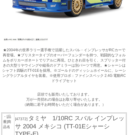
★2004年の世界ラリー選手権で活躍したスバル・インプレッサがRCカーで
再登場。★ブリスタータイプのオーバーフェンダーを持つ、戦闘的なフォル
ムをポリカーボネートでリアルに再現。ひときわ目を引く、スプリッター付
きの大型リヤウイングや縦長のドアミラーは別パーツで用意。★シャーシは
シャフト四駆のTT-01Eを採用。※ゴールドのディッシュホイールに、レーシ
ングラジアルタイヤを装着。※使用プロポ：ファインスペック 2.4G 電動RC
ドライブセット
店頭でも販売いたしております。
万が一売切れの場合はお取り寄せいたします。
（納期に若干お時間をいただく場合があります。）
・[品
タミヤ 1/10RC スバル インプレッ
[47372]
番]商
サ 2004 メキシコ (TT-01Eシャーシ
品名
TYPE-E)