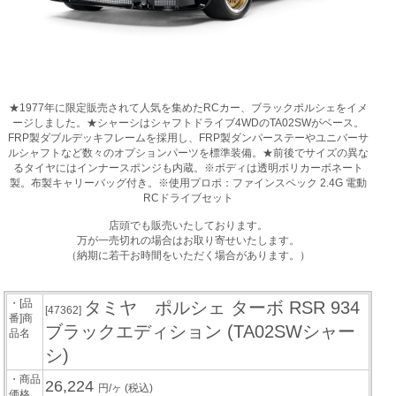
★1977年に限定販売されて人気を集めたRCカー、ブラックポルシェをイメ
ージしました。★シャーシはシャフトドライブ4WDのTA02SWがベース。
FRP製ダブルデッキフレームを採用し、FRP製ダンパーステーやユニバーサ
ルシャフトなど数々のオプションパーツを標準装備。★前後でサイズの異な
るタイヤにはインナースポンジも内蔵。※ボディは透明ポリカーボネート
製。布製キャリーバッグ付き。※使用プロポ：ファインスペック 2.4G 電動
RCドライブセット
店頭でも販売いたしております。
万が一売切れの場合はお取り寄せいたします。
（納期に若干お時間をいただく場合があります。）
・[品
タミヤ ポルシェ ターボ RSR 934
[47362]
番]商
ブラックエディション (TA02SWシャー
品名
シ)
・商品
26,224
円/ヶ
(税込)
価格