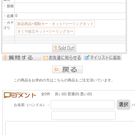
・規格
0
・在庫
・カテ
新品商品>電動カー・キット>ツーリングキット
ゴリ
タミヤ組立キット>ツーリングカー
この商品をお求めの方はこちらの商品もご注文頂いています。
全0件 良い(0) 普通(0) 悪い(0)
お名前（ハンドル）：
パ