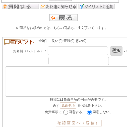
この商品をお求めの方はこちらの商品もご注文頂いています。
全0件 良い(0) 普通(0) 悪い(0)
お名前（ハンドル）：
パ
投稿には免責事項の同意が必要です。
必ず
免責事項
をお読み下さい。
免責事項に
同意する。
同意しない。