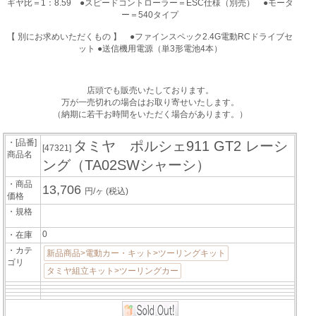
ギヤ比＝1：8.59 ●スピードコントローラー＝ESC仕様（別売） ●モータ
ー＝540タイプ
【 別にお求めいただくもの 】 ●ファインスペック2.4G電動RCドライブセ
ット ●送信機用電源（単3形電池4本）
店頭でも販売いたしております。
万が一売切れの場合はお取り寄せいたします。
（納期に若干お時間をいただく場合があります。）
・[品番]
タミヤ ポルシェ911 GT2 レーシ
[47321]
商品名
ング（TA02SWシャーシ）
・商品
13,706
円/ヶ
(税込)
価格
・規格
0
・在庫
・カテ
新品商品>電動カー・キット>ツーリングキット
ゴリ
タミヤ組立キット>ツーリングカー