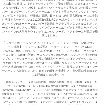
上の出力を発揮し、6速ミッションを介して後輪を駆動。スタイルはベース
となった911（タイプ993）に比べていっそう大きく張り出した前後のオー
バーフェンダー、ウイングステーにエアダクトを設けたハイマウントリヤウ
イングなどを装備し、軽量化も実現。日本をはじめ世界各国のレースに参戦
し活躍を見せたポルシェ911GT2の電動RCカー組み立てキットです。ボルト
オンタイプのオーバーフェンダーを装備したグラマラスなフォルムをポリカ
ーボネートでリアルに再現。ウイングステーにエアダクトを設けたハイマウ
ントタイプの大型リヤウイングやエンジンフード、ドアミラーは別部品で用
意しました。
【 ショートホイールベース･ワイドトレッドのシャフト4WD、TA02SWシャ
ーシ採用 】 シャーシは横置きモーター･シャフトドライブ4WDの
TA02SW。ポルシェのスタイルに合わせてワイドトレッド化し、ホイールベ
ースを短く(236mm)設定。サスペンションはCVAオイルダンパー付きの4輪
ダブルウィッシュボーン。前後の密閉式ギヤケースにはデフギヤを内蔵し、
リヤはトラクションの高いボールデフを採用。リムをメッキパーツとした2
ピース構成のホイールはリヤをワイドタイプとし、前後のタイヤにはインナ
ースポンジも装備しました。高速での優れた安定性と、高い運動性能はまさ
に名門ポルシェの走りです。
【 基本スペック 】 ●全長445mm、全幅200mm、全高138mm ●ホイール
ベース236mm ●トレッド=前162mm/後168mm ●タイヤ幅/径=前
26/65mm、後32/65mm ●フレーム=ABS樹脂製バスタブタイプ ●駆動方式
=横置きモーター・シャフトドライブ4WD ●デフギヤ方式＝前3ベベル、後
ボールデフ ●ステアリング＝3分割タイロッド式 ●サスペンション＝ダブ
ルウィッシュボーン4輪独立 ●ダンパー＝前後ともCVAオイルダンパー ●