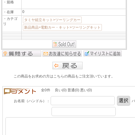
・規格
0
・在庫
・カテゴ
タミヤ組立キット>ツーリングカー
リ
新品商品>電動カー・キット>ツーリングキット
この商品をお求めの方はこちらの商品もご注文頂いています。
全0件 良い(0) 普通(0) 悪い(0)
お名前（ハンドル）：
パ