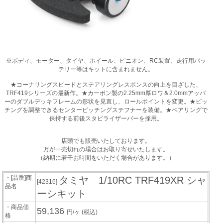
※ボディ、モーター、タイヤ、ホイール、ピニオン、RC装置、走行用バッ
テリー等はキットに含まれません。
★コーナリングスピードとステアリングレスポンスの向上を目ざした、
TRF419シリーズの最新作。★カーボン製の2.25mm厚ロワ＆2.0mmアッパ
ーのダブルデッキフレームの形状を見直し、ロールポイントを変更。★ピッ
チングを調整できるセンターピッチングステフナーを装備。★ベアリングで
保持する前後スタビライザーバーを採用。
店頭でも販売いたしております。
万が一売切れの場合はお取り寄せいたします。
（納期に若干お時間をいただく場合があります。）
・[品番]商
タミヤ 1/10RC TRF419XR シャ
[42316]
品名
ーシキット
・商品価
59,136
円/ヶ
(税込)
格