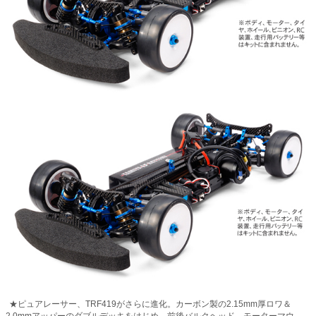
★ピュアレーサー、TRF419がさらに進化。カーボン製の2.15mm厚ロワ＆
2.0mmアッパーのダブルデッキをはじめ、前後バルクヘッド、モーターマウ