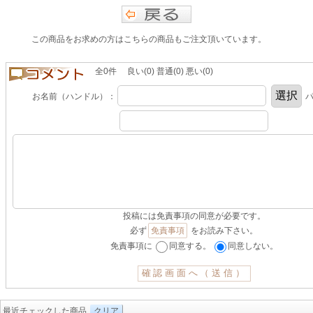
この商品をお求めの方はこちらの商品もご注文頂いています。
全0件 良い(0) 普通(0) 悪い(0)
お名前（ハンドル）：
パ
投稿には免責事項の同意が必要です。
必ず
免責事項
をお読み下さい。
免責事項に
同意する。
同意しない。
最近チェックした商品
クリア