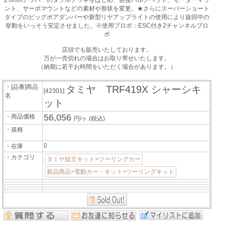
ント、サーボマウントなどの素材や形状を変更。★さらにスーパーショート
タイプのビッグボアダンパーや新型リヤアップライトの使用により旋回中の
挙動をいっそう安定させました。※使用プロポ：ESC付き2チャンネルプロ
ポ
店頭でも販売いたしております。
万が一売切れの場合はお取り寄せいたします。
（納期に若干お時間をいただく場合があります。）
・[品番]商品
タミヤ TRF419X シャーシキ
[42301]
名
ット
56,056
・商品価格
円/ヶ
(税込)
・規格
0
・在庫
・カテゴリ
タミヤ組立キット>ツーリングカー
新品商品>電動カー・キット>ツーリングキット