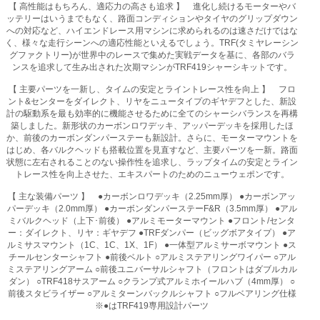
【 高性能はもちろん、適応力の高さも追求 】 進化し続けるモーターやバ
ッテリーはいうまでもなく、路面コンディションやタイヤのグリップダウン
への対応など、ハイエンドレース用マシンに求められるのは速さだけではな
く、様々な走行シーンへの適応性能といえるでしょう。TRF(タミヤレーシン
グファクトリー)が世界中のレースで集めた実戦データを基に、各部のバラ
ンスを追求して生み出された次期マシンがTRF419シャーシキットです。
【 主要パーツを一新し、タイムの安定とライントレース性を向上 】 フロ
ント&センターをダイレクト、リヤをニュータイプのギヤデフとした、新設
計の駆動系を最も効率的に機能させるために全てのシャーシバランスを再構
築しました。新形状のカーボンロワデッキ、アッパーデッキを採用したほ
か、前後のカーボンダンパーステーも新設計。さらに、モーターマウントを
はじめ、各バルクヘッドも搭載位置を見直すなど、主要パーツを一新。路面
状態に左右されることのない操作性を追求し、ラップタイムの安定とライン
トレース性を向上させた、エキスパートのためのニューウェポンです。
【 主な装備パーツ 】 ●カーボンロワデッキ（2.25mm厚） ●カーボンアッ
パーデッキ（2.0mm厚） ●カーボンダンパーステーF&R（3.5mm厚） ●アル
ミバルクヘッド（上下･前後） ●アルミモーターマウント ●フロント/センタ
ー：ダイレクト、リヤ：ギヤデフ ●TRFダンパー（ビッグボアタイプ） ●ア
ルミサスマウント（1C、1C、1X、1F） ●一体型アルミサーボマウント ●ス
チールセンターシャフト ●前後ベルト ○アルミステアリングワイパー ○アル
ミステアリングアーム ○前後ユニバーサルシャフト（フロントはダブルカル
ダン） ○TRF418サスアーム ○クランプ式アルミホイールハブ（4mm厚） ○
前後スタビライザー ○アルミターンバックルシャフト ○フルベアリング仕様
※●はTRF419専用設計パーツ