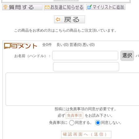
この商品をお求めの方はこちらの商品もご注文頂いています。
全0件 良い(0) 普通(0) 悪い(0)
お名前（ハンドル）：
パ
投稿には免責事項の同意が必要です。
必ず
免責事項
をお読み下さい。
免責事項に
同意する。
同意しない。