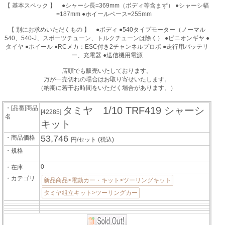
【 基本スペック 】 ●シャーシ長=369mm（ボディ等含まず） ●シャーシ幅
=187mm ●ホイールベース=255mm
【 別にお求めいただくもの 】 ●ボディ ●540タイプモーター（ノーマル
540、540-J、スポーツチューン、トルクチューンは除く） ●ピニオンギヤ ●
タイヤ ●ホイール ●RCメカ：ESC付き2チャンネルプロポ ●走行用バッテリ
ー、充電器 ●送信機用電源
店頭でも販売いたしております。
万が一売切れの場合はお取り寄せいたします。
（納期に若干お時間をいただく場合があります。）
・[品番]商品
タミヤ 1/10 TRF419 シャーシ
[42285]
名
キット
53,746
・商品価格
円/セット
(税込)
・規格
0
・在庫
・カテゴリ
新品商品>電動カー・キット>ツーリングキット
タミヤ組立キット>ツーリングカー