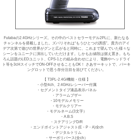
Futabaの2.4GHzシリーズ。その中のベストセラーモデル2PLに、新たなる
チャンネルを搭載しました。ズバリそれは“もうひとつの誘惑”。貴方のアイ
デア次第で遊びの世界がグンと広がると同時に、これまで望んでいた様々な
シーンをユニークに演出していただけます。しかもお値段は据え置き。もち
ろん話題のLEDユニット、CPS-1との組み合わせにより、電飾やヘッドライ
ト等を3cHスイッチでON-OFFさせることもOK！ さあサーキットで、パーキ
ングロットで思う存分注目を浴びてください。
【 T3PL-2.4G/機能・仕様 】
・小型4ch、2.4GHzレシーバー付属
・セグメントタイプ液晶表示パネル
・アラームブザー
・10モデルメモリー
・モデルクリアー
・モデルネーム(3文字）
・A.B.S
・ステアリングD/R
・エンドポイントアジャスト(E・P・A)全ch
・デジタルトリム
・サーボリバース(全ch）