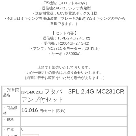
・F/S機能（スロットルのみ）
・送信機2.4GHzアンテナ内蔵型
・送信機電源：6.0V乾電池ボックス仕様
・4ch目はミキシング専用ch装備（ブレーキ/ABS/4WSミキシングの中から
選択できます。）
【 セット内容 】
・送信機：T3PL-2.4G(2.4GHz)
・受信機：R2004GF(2.4GHz)
・アンプ：MC231CR(モーター：20T以上)
・サーボ：S3003x1
店頭でも販売いたしております。
万が一売切れの場合はお取り寄せいたします。
（納期に若干お時間をいただく場合があります。）
・[品番]商
フタバ 3PL-2.4G MC231CR
[3PL-MC231]
品名
アンプ付セット
・商品価
16,016
円/セット
(税込)
格
・規格
0
・在庫