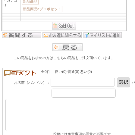
・カテゴ
新品商品
リ
新品商品>プロポセット
この商品をお求めの方はこちらの商品もご注文頂いています。
全0件 良い(0) 普通(0) 悪い(0)
お名前（ハンドル）：
パ
投稿には免責事項の同意が必要です。