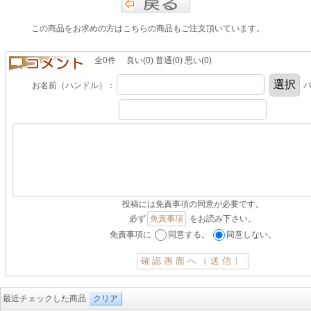
この商品をお求めの方はこちらの商品もご注文頂いています。
全0件 良い(0) 普通(0) 悪い(0)
お名前（ハンドル）：
パ
投稿には免責事項の同意が必要です。
必ず
免責事項
をお読み下さい。
免責事項に
同意する。
同意しない。
最近チェックした商品
クリア