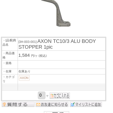
AXON TC10/3 ALU BODY
・[品番]商
[3H-003-001]
品名
STOPPER 1pic
・商品価
1,584
円/ヶ
(税込)
格
・規格
・在庫
在庫あり
・カテゴ
AXON
リ
ヶ