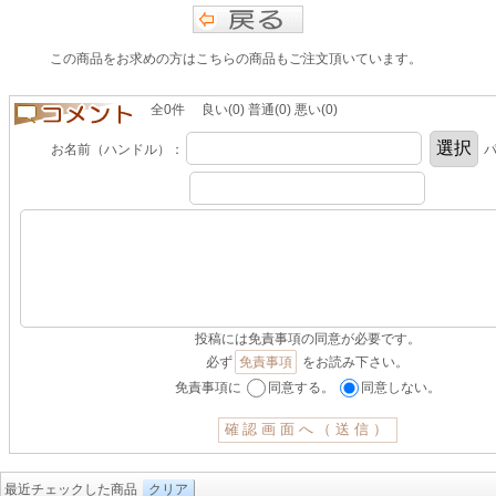
この商品をお求めの方はこちらの商品もご注文頂いています。
全0件 良い(0) 普通(0) 悪い(0)
お名前（ハンドル）：
パ
投稿には免責事項の同意が必要です。
必ず
免責事項
をお読み下さい。
免責事項に
同意する。
同意しない。
最近チェックした商品
クリア