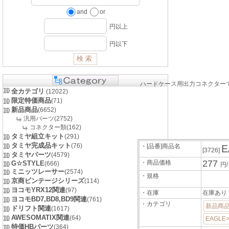
and
or
円以上
円以下
ハードケース用出力コネクター
全カテゴリ
(12022)
限定特価商品
(71)
新品商品
(6652)
汎用パーツ(2752)
コネクター類(162)
タミヤ組立キット
(291)
タミヤ完成品キット
(76)
・[品番]商品名
[3726]
タミヤパーツ
(4579)
277
・商品価格
G☆STYLE
(666)
円
ミニッツレーサー
(2574)
・規格
京商ビンテージシリーズ
(114)
ヨコモYRX12関連
(97)
・在庫
在庫あり
ヨコモBD7,BD8,BD9関連
(761)
・カテゴリ
新品商品
ドリフト関連
(1617)
AWESOMATIX関連
(64)
EAGL
特価HBパーツ
(364)