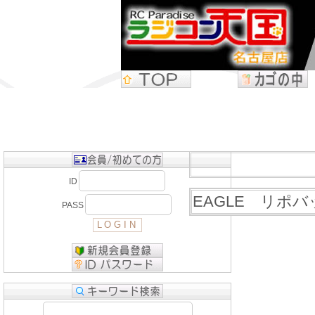
ID
EAGLE リポ
PASS