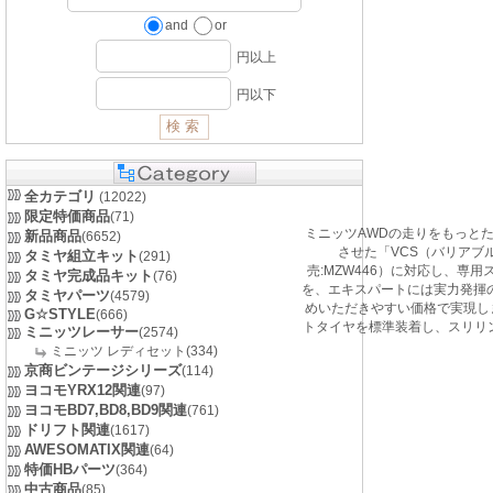
and
or
円以上
円以下
全カテゴリ
(12022)
限定特価商品
(71)
ミニッツAWDの走りをもっと
新品商品
(6652)
させた「VCS（バリアブ
タミヤ組立キット
(291)
売:MZW446）に対応し、
タミヤ完成品キット
(76)
を、エキスパートには実力発揮
タミヤパーツ
(4579)
めいただきやすい価格で実現しま
G☆STYLE
(666)
トタイヤを標準装着し、スリリ
ミニッツレーサー
(2574)
ミニッツ レディセット(334)
京商ビンテージシリーズ
(114)
ヨコモYRX12関連
(97)
ヨコモBD7,BD8,BD9関連
(761)
ドリフト関連
(1617)
AWESOMATIX関連
(64)
特価HBパーツ
(364)
中古商品
(85)