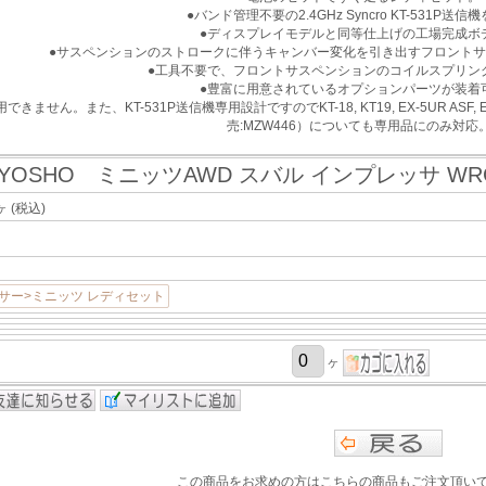
●バンド管理不要の2.4GHz Syncro KT-531P送信
●ディスプレイモデルと同等仕上げの工場完成ボ
●サスペンションのストロークに伴うキャンバー変化を引き出すフロントサ
●工具不要で、フロントサスペンションのコイルスプリン
●豊富に用意されているオプションパーツが装着
きません。また、KT-531P送信機専用設計ですのでKT-18, KT19, EX-5UR AS
売:MZW446）についても専用品にのみ対応
YOSHO ミニッツAWD スバル インプレッサ WRC 
ヶ
(税込)
サー>ミニッツ レディセット
ヶ
この商品をお求めの方はこちらの商品もご注文頂い