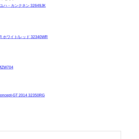
3 ユハ・カンクネン 32649JK
ホワイト/レッド 32340WR
ZW704
t-GT 2014 32350RG