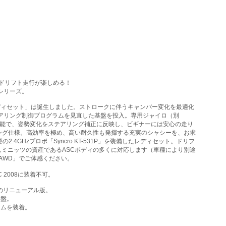
ドリフト走行が楽しめる！
Dシリーズ。
ディセット」は誕生しました。ストロークに伴うキャンバー変化を最適化
テアリング制御プログラムを見直した基盤を投入。専用ジャイロ（別
可能で、姿勢変化をステアリング補正に反映し、ビギナーには安心の走り
ング仕様。高効率を極め、高い耐久性も発揮する充実のシャシーを、お求
Hzプロポ「Syncro KT-531P」を装備したレディセット。ドリフ
ミニッツの資産であるASCボディの多くに対応します（車種により別途
AWD」でご体感ください。
 2008に装着不可。
をのリニューアル版。
基盤。
ームを装着。