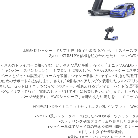
四輪駆動シャシー＋ドリフト専用タイヤ装着済だから、小スペースで
Syncro KT-531P送信機を組み合わせたミニッツAW
たくさんのドライバーに知って欲しい。そんな思いを叶えるべく「ミニッツAWDレ
ルキャンバーサスペンション）」をフロントに導入した、MA-020系シャシーにス
専用スペースとジャイロ調整ボリュームを装備。シャシー単体でジャイロの効きが調整
のためのサポートを提供します。さらに14個ものベアリングを装着したフルベアリ
した。セットはミニッツならではのスケール感あふれるボディと、バンド管理不要の2.4G
ングなドリフト走行が、電池のセットだけですぐにお楽しみいただけます。もちろん
パーツが必要）。AWDシャシーでしか味わえない走りを、「ミニッツ
※別売のLEDライトユニットセットはスバル インプレッサ WRC
●MA-020系シャシーをベースにしたAWDスポーツシャシー
●ステアリング制御プログラムを見直した専用
●シャシー単体でジャイロの効きを調整可能なボリュ
●ドリフトタイヤ標準装備。
●電池のセットですぐ走るレディセット。