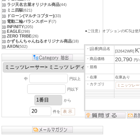
ラジ天名古屋オリジナル商品
(44)
ミニ四駆
(621)
ドローン(マルチコプター)
(33)
電動二輪バランスボード
(7)
INFINITY
(205)
●ご注意）オプションのICSは使用で
EAGLE
(298)
ZERO TRIBE
(26)
かずもんちゃんねるオリジナル商品
(18)
AXON
(502)
・[品番]商品名
K
[32642WR]
20,790
・商品価格
円/
・規格
・在庫
在庫あり
中
円以上
・カテゴリ
ミニッツレー
円以下
から
件を