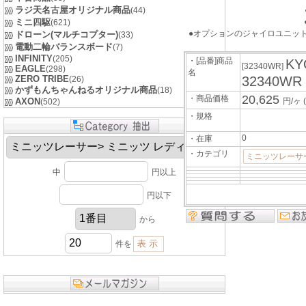
ラジ天名古屋オリジナル商品
(44)
ミニ四駆
(621)
●オプションのジャイロユニット
ドローン(マルチコプター)
(33)
電動二輪バランスボード
(7)
INFINITY
(205)
・[品番]商品
K
[32340WR]
EAGLE
(298)
名
ZERO TRIBE
32340WR
(26)
かずもんちゃんねるオリジナル商品
(18)
20,625
・商品価格
AXON
円/ヶ
(502)
・規格
0
・在庫
・カテゴリ
ミニッツレーサ
中
円以上
円以下
から
件を