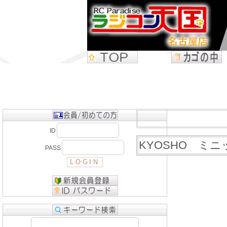
ID
KYOSHO ミニ
PASS