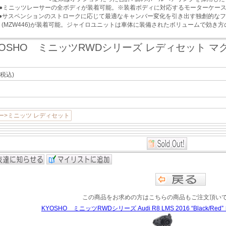
●ミニッツレーサーの全ボディが装着可能。※装着ボディに対応するモーターケー
●サスペンションのストロークに応じて最適なキャンバー変化を引き出す独創的なフ
(MZW446)が装着可能。ジャイロユニットは車体に装備されたボリュームで効き方の
YOSHO ミニッツRWDシリーズ レディセット マク
(税込)
ー>ミニッツ レディセット
この商品をお求めの方はこちらの商品もご注文頂い
KYOSHO ミニッツRWDシリーズ Audi R8 LMS 2016 “Black/Red