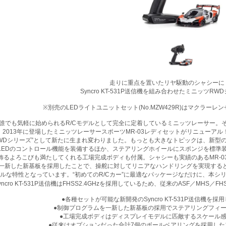
走りに重点を置いたリヤ駆動のシャシーに
Syncro KT-531P送信機を組み合わせたミニッツRW
※別売のLEDライトユニットセット(No.MZW429R)はマクラーレ
で誰でも気軽に始められるR/Cモデルとして完全に定着しているミニッツレーサー
2013年に登場したミニッツレーサースポーツMR-03レディセットがリニューア
Dシリーズ”として新たに生まれ変わりました。もっとも大きなトピックは、新型のSyn
LEDのコントロール機能を装備するほか、ステアリングホイールにスポンジを標準
飾るよろこびも満たしてくれる工場完成ボディも付属。シャシーも実績のあるMR-
一新した新基板を採用したことで、操舵に対してリニアなハンドリングを実現するとと
ルな特性となっています。“初めてのR/Cカー”に最適なパッケージなだけに、本シ
yncro KT-531P送信機はFHSS2.4GHzを採用しているため、従来のASF／MHS
●各種セットが可能な新開発のSyncro KT-531P送信機を
●制御プログラムを一新した新基板の採用でステアリングフィ
●工場完成ボディはディスプレイモデルに匹敵するスケール
●従来はオプションだった合計7個のボールベアリングを採用し