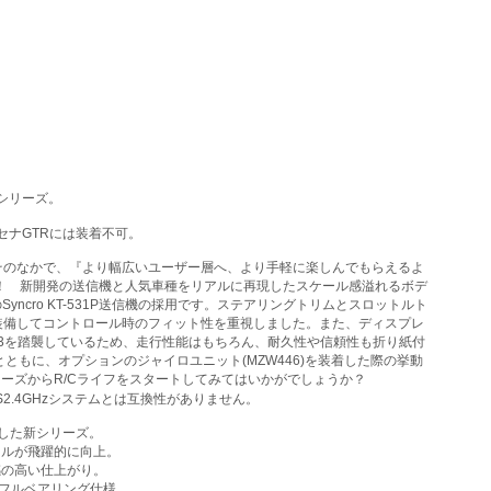
Dシリーズ。
ンセナGTRには装着不可。
。そのなかで、『より幅広いユーザー層へ、より手軽に楽しんでもらえるよ
ル！ 新開発の送信機と人気車種をリアルに再現したスケール感溢れるボデ
cro KT-531P送信機の採用です。ステアリングトリムとスロットルト
装備してコントロール時のフィット性を重視しました。また、ディスプレ
03を踏襲しているため、走行性能はもちろん、耐久性や信頼性も折り紙付
もに、オプションのジャイロユニット(MZW446)を装着した際の挙動
リーズからR/Cライフをスタートしてみてはいかがでしょうか？
／FHS2.4GHzシステムとは互換性がありません。
採用した新シリーズ。
ールが飛躍的に向上。
感の高い仕上がり。
たフルベアリング仕様。