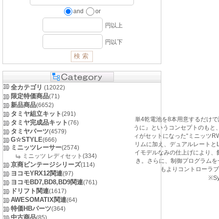
and
or
円以上
円以下
全カテゴリ
(12022)
限定特価商品
(71)
新品商品
(6652)
タミヤ組立キット
(291)
単4乾電池を8本用意するだけ
タミヤ完成品キット
(76)
うに』というコンセプトのもと、
タミヤパーツ
(4579)
ィがセットになった“ミニッツRW
G☆STYLE
(666)
リムに加え、デュアルレートと
ミニッツレーサー
(2574)
イモデルなみの仕上げにより、
ミニッツ レディセット(334)
き。さらに、制御プログラムを
京商ビンテージシリーズ
(114)
もよりコントローラブ
ヨコモYRX12関連
(97)
※S
ヨコモBD7,BD8,BD9関連
(761)
ドリフト関連
(1617)
AWESOMATIX関連
(64)
特価HBパーツ
(364)
中古商品
(85)