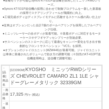
●各種セットが可能なSyncro KT-531P送信機を採用したミニッツRWDシリ
ーズ。
●Syncro KT-531P送信機の採用に合わせて制御プログラムを一新した新基板
の採用でステアリングフィールが飛躍的に向上。
●工場完成ボディはディスプレイモデルに匹敵するスケール感の高い仕上が
り。
●従来はオプションだった合計7個のボールベアリングを採用したフルベアリ
ング仕様。
●ミニッツレーサーの全ボディが装着可能。※装着ボディに対応するモータ
ーケースやデフギヤアッセンブリーが別途必要。
●サスペンションのストロークに応じて最適なキャンバー変化を引き出す独
創的なフロントサスペンション『VCS』を採用。
●オプションのジャイロユニット(MZW446)が装着可能。ジャイロユニット
は車体に装備されたボリュームで効き方の調整可能（※別売のKT-432PT送
信機使用時は、送信機で調整可能）。
・
KYOSHO ミニッツRWDシリー
[32339GM]
[品
ズ CHEVROLET CAMARO ZL1 1LE シャ
番]
商品
ドーグレーメタリック 32339GM
名
・商
17,325
品価
円/ヶ
(税込)
格
・規
格