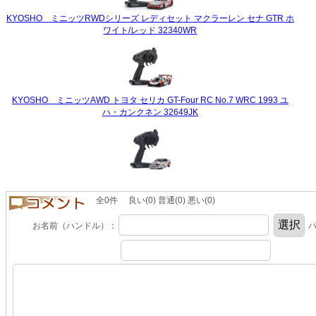
KYOSHO ミニッツRWDシリーズ レディセット マクラーレン セナ GTR ホ
ワイト/レッド 32340WR
KYOSHO ミニッツAWD トヨタ セリカ GT-Four RC No.7 WRC 1993 ユ
ハ・カンクネン 32649JK
全0件 良い(0) 普通(0) 悪い(0)
お名前（ハンドル）：
パ