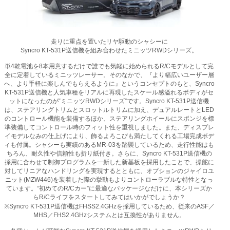
走りに重点を置いたリヤ駆動のシャシーに
Syncro KT-531P送信機を組み合わせたミニッツRWDシリーズ。
単4乾電池を8本用意するだけで誰でも気軽に始められるR/Cモデルとして完
全に定着しているミニッツレーサー。そのなかで、『より幅広いユーザー層
へ、より手軽に楽しんでもらえるように』というコンセプトのもと、Syncro
KT-531P送信機と人気車種をリアルに再現したスケール感溢れるボディがセ
ットになったのが“ミニッツRWDシリーズ”です。Syncro KT-531P送信機
は、ステアリングトリムとスロットルトリムに加え、デュアルレートとLED
のコントロール機能を装備するほか、ステアリングホイールにスポンジを標
準装備してコントロール時のフィット性を重視しました。また、ディスプレ
イモデルなみの仕上げにより、飾るよろこびも満たしてくれる工場完成ボデ
ィも付属。シャシーも実績のあるMR-03を踏襲しているため、走行性能はも
ちろん、耐久性や信頼性も折り紙付き。さらに、Syncro KT-531P送信機の
採用に合わせて制御プログラムを一新した新基板を採用したことで、操舵に
対してリニアなハンドリングを実現するとともに、オプションのジャイロユ
ニット(MZW446)を装着した際の挙動もよりコントローラブルな特性となっ
ています。“初めてのR/Cカー”に最適なパッケージなだけに、本シリーズか
らR/Cライフをスタートしてみてはいかがでしょうか？
※Syncro KT-531P送信機はFHSS2.4GHzを採用しているため、従来のASF／
MHS／FHS2.4GHzシステムとは互換性がありません。