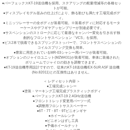
●パーフェックスKT-19送信機を採用。ステアリングの舵量増減等の各種セッ
トが可能。
●ディスプレイモデル並みの仕上げにより、飾る歓びも満たす工場完成ボデ
ィ。
●ミニッツレーサーの全ボディが装着可能。※装着ボディに対応するモータ
ーケースやデフギヤアッセンブリーが別途必要です。
●サスペンションのストロークに応じて最適なキャンバー変化を引き出す独
創的なフロントサスペンション「VCS」を採用。
●ビス2本で脱着できるスプリングストッパーで、フロントサスペンションの
コイルスプリング交換も簡単。
●豊富に用意されているMR-03シャシー用パーツが装着可能。
●オプションのジャイロユニット(MZW431)が装着可能。車体に装備された
ボリュームでジャイロの効きを調整できます。
●KT-19送信機専用設計ですので、従来のKT-18送信機/EX-5UR ASF 送信機
(No.82011)との互換性はありません。
＜ レディセット内容 ＞
●工場完成シャシー
●塗装・マーキング工場完成プラスティックボディ
●パーフェックスKT-19 2.4GHz送信機
●フロントトレッド変更用パーツ一式
●調整用フロントサススペーサー
●6T・7T・8T・9Tピニオンギヤ
●ホイールレンチ
●ピニオンはずし工具
●予備ホイールナット