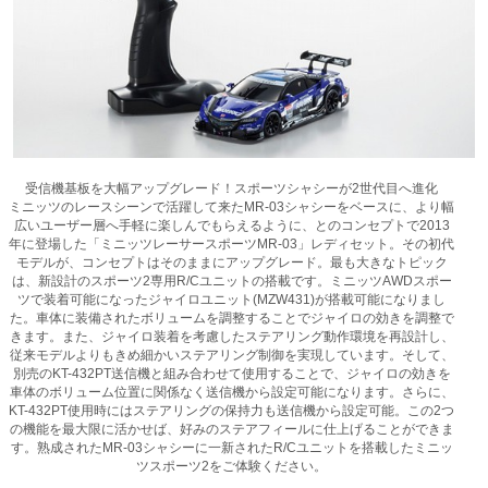
受信機基板を大幅アップグレード！スポーツシャシーが2世代目へ進化
ミニッツのレースシーンで活躍して来たMR-03シャシーをベースに、より幅
広いユーザー層へ手軽に楽しんでもらえるように、とのコンセプトで2013
年に登場した「ミニッツレーサースポーツMR-03」レディセット。その初代
モデルが、コンセプトはそのままにアップグレード。最も大きなトピック
は、新設計のスポーツ2専用R/Cユニットの搭載です。ミニッツAWDスポー
ツで装着可能になったジャイロユニット(MZW431)が搭載可能になりまし
た。車体に装備されたボリュームを調整することでジャイロの効きを調整で
きます。また、ジャイロ装着を考慮したステアリング動作環境を再設計し、
従来モデルよりもきめ細かいステアリング制御を実現しています。そして、
別売のKT-432PT送信機と組み合わせて使用することで、ジャイロの効きを
車体のボリューム位置に関係なく送信機から設定可能になります。さらに、
KT-432PT使用時にはステアリングの保持力も送信機から設定可能。この2つ
の機能を最大限に活かせば、好みのステアフィールに仕上げることができま
す。熟成されたMR-03シャシーに一新されたR/Cユニットを搭載したミニッ
ツスポーツ2をご体験ください。