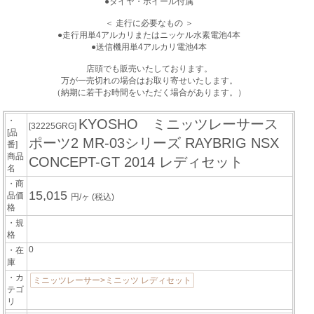
●タイヤ・ホイール付属
＜ 走行に必要なもの ＞
●走行用単4アルカリまたはニッケル水素電池4本
●送信機用単4アルカリ電池4本
店頭でも販売いたしております。
万が一売切れの場合はお取り寄せいたします。
（納期に若干お時間をいただく場合があります。）
・
KYOSHO ミニッツレーサース
[32225GRG]
[品
ポーツ2 MR-03シリーズ RAYBRIG NSX
番]
商品
CONCEPT-GT 2014 レディセット
名
・商
15,015
品価
円/ヶ
(税込)
格
・規
格
0
・在
庫
・カ
ミニッツレーサー>ミニッツ レディセット
テゴ
リ