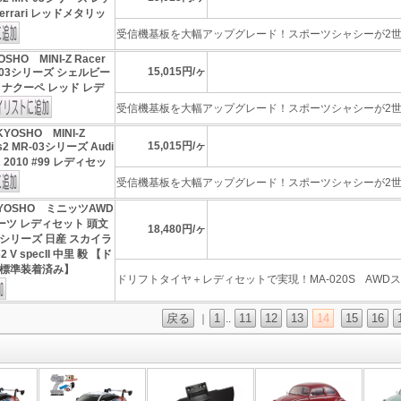
errari レッドメタリッ
受信機基板を大幅アップグレード！スポーツシャシーが2世代
OSHO MINI-Z Racer
15,015円/ヶ
MR-03シリーズ シェルビー
トナクーペ レッド レデ
受信機基板を大幅アップグレード！スポーツシャシーが2世代
KYOSHO MINI-Z
15,015円/ヶ
ts2 MR-03シリーズ Audi
R 2010 #99 レディセッ
受信機基板を大幅アップグレード！スポーツシャシーが2世代
YOSHO ミニッツAWD
ポーツ レディセット 頭文
18,480円/ヶ
シリーズ 日産 スカイラ
2 V specII 中里 毅 【ド
標準装着済み】
ドリフトタイヤ＋レディセットで実現！MA-020S AWDスポ
戻る
1
11
12
13
14
15
16
｜
..