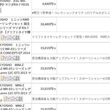
YOSHO ASC MA-
4,840円/ヶ
字D マツダRX-7 FD3S
●際立つ実車感！コレクションクオリティのリアルさがミニッ
OSHO ミニッツAWD
ポーツ レディセット 頭文
18,480円/ヶ
シリーズ マツダ RX-7
 啓介 【ドリフトタイヤ標
ドリフトタイヤ＋レディセットで実現！MA-020S AWDスポ
】
KYOSHO ミニッツレ
15,015円/ヶ
2 MR-03シリーズ
X CONCEPT-GT 2014
受信機基板を大幅アップグレード！スポーツシャシーが2世代
ト
KYOSHO MINI-Z
15,015円/ヶ
rts2 MR-03シリーズ レデ
ren 12C GT3 2013 マ
受信機基板を大幅アップグレード！スポーツシャシーが2世代
ク
KYOSHO MINI-Z
15,015円/ヶ
rts2 MR-03シリーズ レデ
ren 12C GT3 2013 ブ
受信機基板を大幅アップグレード！スポーツシャシーが2世代
ック
KYOSHO MINI-Z
15,015円/ヶ
rts2 MR-03シリーズ レデ