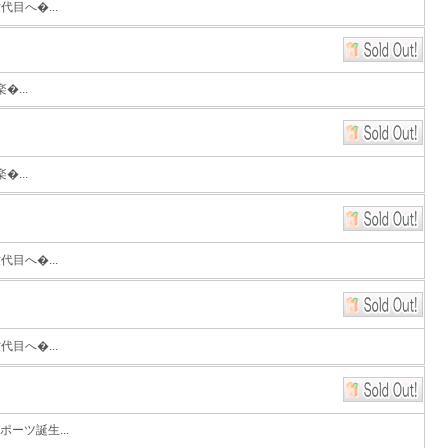
目へ�...
...
...
目へ�...
目へ�...
ーツ誕生...