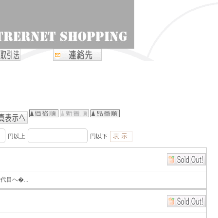
円以上
円以下
目へ�...