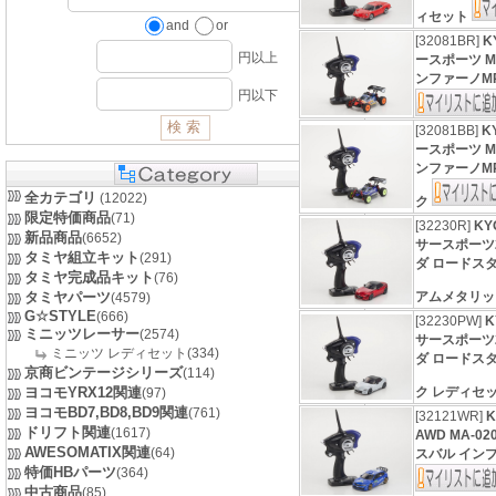
ィセット
and
or
[32081BR]
K
円以上
ースポーツ M
ンファーノMP
円以下
[32081BB]
K
ースポーツ M
ンファーノMP
全カテゴリ
(12022)
ク
限定特価商品
(71)
[32230R]
K
新品商品
(6652)
サースポーツ2
タミヤ組立キット
(291)
ダ ロードス
タミヤ完成品キット
(76)
タミヤパーツ
アムメタリ
(4579)
G☆STYLE
(666)
[32230PW]
ミニッツレーサー
(2574)
サースポーツ2
ミニッツ レディセット(334)
ダ ロードス
京商ビンテージシリーズ
(114)
ヨコモYRX12関連
ク レディセ
(97)
ヨコモBD7,BD8,BD9関連
(761)
[32121WR]
ドリフト関連
(1617)
AWD MA-
AWESOMATIX関連
(64)
スバル インプ
特価HBパーツ
(364)
中古商品
(85)