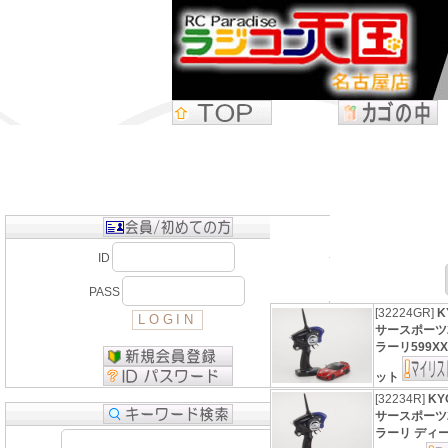
ID
PASS
[32224GR]
K
サースポーツ2
ラーリ599XX
ット
[32234R]
K
サースポーツ2
ラーリ ディー