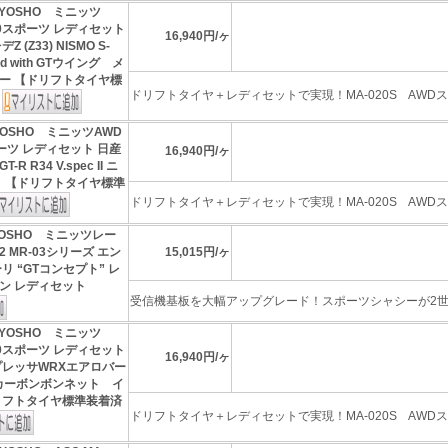
YOSHO ミニッツ
020スポーツ レディセット
16,940円/ヶ
 (Z33) NISMO S-
ped with GTウイング メ
ー 【ドリフトタイヤ標
ドリフトタイヤ＋レディセットで実現！MA-020S AWDスポ
】
YOSHO ミニッツAWD
ポーツ レディセット 日産
16,940円/ヶ
R R34 V.spec II ニ
ト 【ドリフトタイヤ標準
ドリフトタイヤ＋レディセットで実現！MA-020S AWDスポ
YOSHO ミニッツレー
 MR-03シリーズ エン
15,015円/ヶ
リ “GTコンセプト” レ
ン レディセット
受信機基板を大幅アップグレード！スポーツシャシーが2世代
YOSHO ミニッツ
020スポーツ レディセット
16,940円/ヶ
プレッサWRXエアロバー
h カーボンボンネット イ
リフトタイヤ標準装着済
ドリフトタイヤ＋レディセットで実現！MA-020S AWDスポ