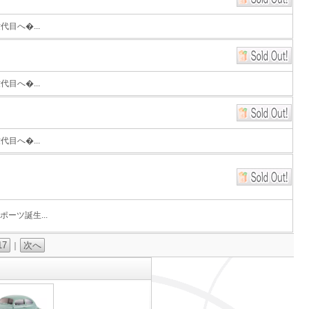
目へ�...
目へ�...
目へ�...
ーツ誕生...
17
次へ
｜