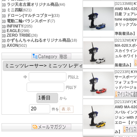
[32133MB]
K
ラジ天名古屋オリジナル商品
(44)
AWD MA-
ミニ四駆
(621)
日産 フェアレデZ
ドローン(マルチコプター)
(33)
tune equip
電動二輪バランスボード
(7)
タリックブル
INFINITY
(205)
EAGLE
(298)
準装着済み
ZERO TRIBE
(26)
かずもんちゃんねるオリジナル商品
(18)
[32132W]
K
AXON
(502)
MA-020ス
スカイラインGT-
ュル ホワイ
装着済み】
[32233R]
K
中
円以上
サースポーツ2
ツォ フェラー
円以下
ッドバージョ
から
[32131MY]
K
AWD MA-
件を
スバル イン
ジョン wit
エロー 【ド
み】