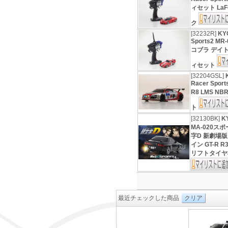
ィセット LaF
ク
[32232R]
KY
Sports2 
コブラ デイ
ィセット
[32204GSL]
Racer Spor
R8 LMS NB
ト
[32130BK]
K
MA-020ス
字D 新劇場版
イン GT-R R3
リフトタイヤ
最近チェックした商品
クリア