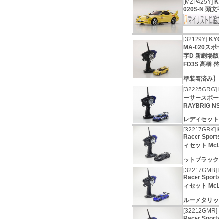
[MZP425Y]
K
020S-N 頭文
[32129Y]
KY
MA-020ス
字D 新劇場版
FD3S 高橋
準装着済み
[32225GRG]
ーサースポーツ
RAYBRIG NS
レディセッ
[32217GBK]
Racer Spo
ィセット McLa
ットブラッ
[32217GMB]
Racer Spo
ィセット McLa
ルーメタリ
[32212GMR]
Racer Spo