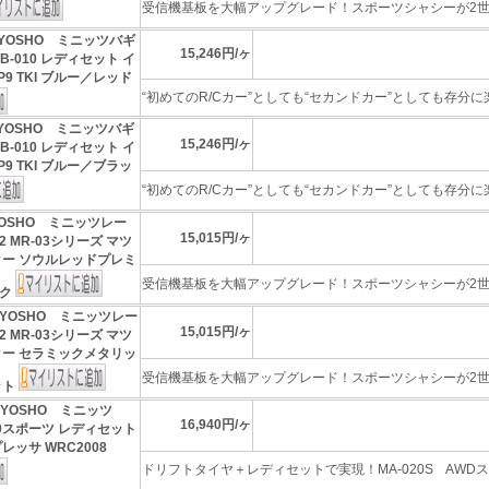
受信機基板を大幅アップグレード！スポーツシャシーが2世代
YOSHO ミニッツバギ
15,246円/ヶ
B-010 レディセット イ
9 TKI ブルー／レッド
“初めてのR/Cカー”としても“セカンドカー”としても存分に楽�
YOSHO ミニッツバギ
15,246円/ヶ
B-010 レディセット イ
9 TKI ブルー／ブラッ
“初めてのR/Cカー”としても“セカンドカー”としても存分に楽�
YOSHO ミニッツレー
15,015円/ヶ
 MR-03シリーズ マツ
ター ソウルレッドプレミ
受信機基板を大幅アップグレード！スポーツシャシーが2世代
ック
KYOSHO ミニッツレー
15,015円/ヶ
 MR-03シリーズ マツ
ター セラミックメタリッ
受信機基板を大幅アップグレード！スポーツシャシーが2世代
ット
KYOSHO ミニッツ
16,940円/ヶ
020スポーツ レディセット
レッサ WRC2008
ドリフトタイヤ＋レディセットで実現！MA-020S AWDスポ