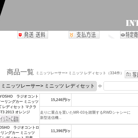
商品一覧
ミニッツレーサー> ミニッツ レディセット（334件）
中
YOSHO ラジオコント
15,246円/ヶ
ツーリングカー ミニッツ
ズ レディセット マクラ
T3 2013 オレンジ
走りに重点を置いたMR-03を踏襲するRWDシャシーに
新型送信機...
OSHO ラジオコントロ
11,396円/ヶ
ーリングカー ミニッツ