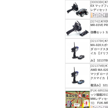
[30093BK]
K
EX マッド
レディセット 3
[32742]
KYOS
MR-03VE 
信機セット 3
[32137BK]
K
MA-020ス
ダ ロードス
イカ 【ドリ
み】 32137
[32137MB]
K
AWD MA-
マツダ ロー
クスマイカ 
着済み】 321
[FUK-MR03
ッツ福箱2017
MMレディセ
り) FUK-M