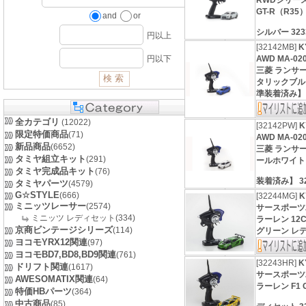
RWDシリー
GT-R（R3
and
or
シルバー 323
円以上
[32142MB]
K
AWD MA-
円以下
三菱 ランサー
タリックブル
準装着済み】 
全カテゴリ
(12022)
[32142PW]
K
限定特価商品
(71)
AWD MA-
新品商品
(6652)
三菱 ランサー
タミヤ組立キット
(291)
ールホワイト
タミヤ完成品キット
(76)
装着済み】 3
タミヤパーツ
(4579)
G☆STYLE
(666)
[32244MG]
ミニッツレーサー
(2574)
サースポーツ2
ミニッツ レディセット(334)
ラーレン 12C
京商ビンテージシリーズ
(114)
グリーン レデ
ヨコモYRX12関連
(97)
ヨコモBD7,BD8,BD9関連
(761)
[32243HR]
K
ドリフト関連
(1617)
サースポーツ2
AWESOMATIX関連
(64)
ラーレン F1 GT
特価HBパーツ
(364)
中古商品
(85)