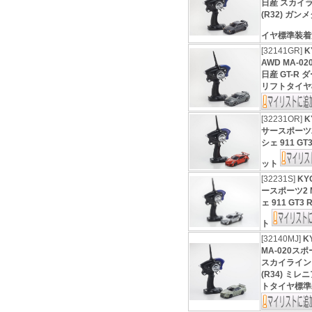
日産 スカイラ
(R32) ガ
イヤ標準装
[32141GR]
K
AWD MA-
日産 GT-R
リフトタイヤ
[32231OR]
K
サースポーツ2
シェ 911 G
ット
[32231S]
KY
ースポーツ2 
ェ 911 GT
ト
[32140MJ]
K
MA-020ス
スカイライン GT
(R34) ミ
トタイヤ標準