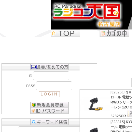
ID
PASS
[32325OR]
K
ロール 電動
RWDシリー
ーレン 12C G
32325OR
[32331S]
KY
ール 電動ツ