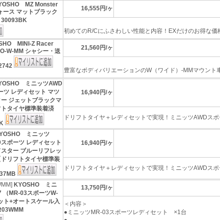
YOSHO MZ Monster
16,555円/ヶ
フォース マットブラック
0093BK
初めてのR/Cにふさわしい性能と内容！EXだけのお得な価格！
HO MINI-Z Racer
21,560円/ヶ
PRO-W-MM シャシー・送
2742
豊富なボディバリエーションのW（ワイド）-MMマウント車に
YOSHO ミニッツAWD
ポーツ レディセット マツ
16,940円/ヶ
ター ジェットブラックマ
フトタイヤ標準装着済
ドリフトタイヤ＋レディセットで実現！ミニッツAWDスポー
BK
YOSHO ミニッツ
020スポーツ レディセット
16,940円/ヶ
ドスター ブルーリフレッ
【ドリフトタイヤ標準装
ドリフトタイヤ＋レディセットで実現！ミニッツAWDスポー
37MB
WMM]
KYOSHO ミニ
13,750円/ヶ
 （MR-03スポーツW-
ット+オートスケール入
＜内容＞
R03WMM
●ミニッツMR-03スポーツレディセット ×1台