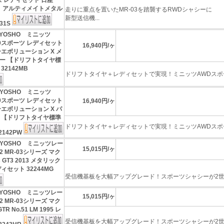
ズ レディセット 日産
5） アルティメイトメタル
走りに重点を置いたMR-03を踏襲するRWDシャシーに
新型送信機...
31S
YOSHO ミニッツ
020スポーツ レディセット
16,940円/ヶ
エボリューション X メ
ー 【ドリフトタイヤ標
32142MB
ドリフトタイヤ＋レディセットで実現！ミニッツAWDスポー
YOSHO ミニッツ
020スポーツ レディセット
16,940円/ヶ
エボリューション X パ
 【ドリフトタイヤ標準
ドリフトタイヤ＋レディセットで実現！ミニッツAWDスポー
2142PW
KYOSHO ミニッツレー
15,015円/ヶ
 MR-03シリーズ マク
 GT3 2013 メタリック
ィセット 32244MG
受信機基板を大幅アップグレード！スポーツシャシーが2世代
YOSHO ミニッツレー
15,015円/ヶ
 MR-03シリーズ マク
R No.51 LM 1995 レ
受信機基板を大幅アップグレード！スポーツシャシーが2世代