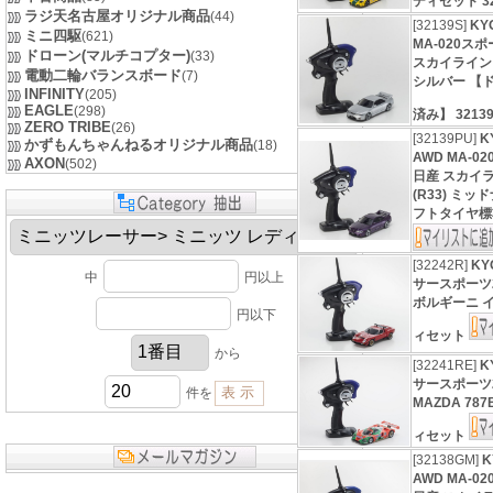
ディセット 3
ラジ天名古屋オリジナル商品
(44)
[32139S]
KY
ミニ四駆
(621)
MA-020ス
ドローン(マルチコプター)
(33)
スカイライン G
電動二輪バランスボード
(7)
シルバー 【
INFINITY
(205)
EAGLE
(298)
済み】 3213
ZERO TRIBE
(26)
[32139PU]
K
かずもんちゃんねるオリジナル商品
(18)
AWD MA-
AXON
(502)
日産 スカイラ
(R33) ミ
フトタイヤ標準
[32242R]
K
中
円以上
サースポーツ2
ボルギーニ イ
円以下
ィセット
から
[32241RE]
K
サースポーツ2
件を
MAZDA 787B
ィセット
[32138GM]
K
AWD MA-