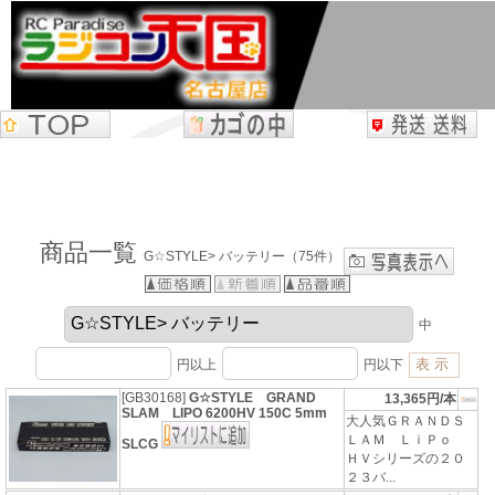
商品一覧
G☆STYLE> バッテリー（75件）
中
円以上
円以下
[GB30168]
G☆STYLE GRAND
13,365円/本
SLAM LIPO 6200HV 150C 5mm
大人気ＧＲＡＮＤＳ
ＬＡＭ ＬｉＰｏ
SLCG
ＨＶシリーズの２０
２３バ...