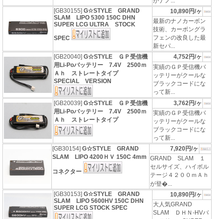
がナノ...
[GB30155]
G☆STYLE GRAND
10,890円/ヶ
SLAM LIPO 5300 150C DHN
最新のナノカーボン
SUPER LCG ULTRA STOCK
技術、カーボングラ
フェンの改良した最
SPEC
新セパ...
[GB20040]
G☆STYLE ＧＰ受信機
4,752円/ヶ
用Li-Poバッテリー 7.4V 2500ｍ
実績のＧＰ受信機バ
Ａｈ ストレートタイプ
ッテリーがクールな
SPECIAL VERSION
ブラックコードにな
って新...
[GB20039]
G☆STYLE ＧＰ受信機
3,762円/ヶ
用Li-Poバッテリー 7.4V 2500ｍ
実績のＧＰ受信機バ
Ａｈ ストレートタイプ
ッテリーがクールな
ブラックコードにな
って新...
[GB30154]
G☆STYLE GRAND
7,920円/ヶ
SLAM LIPO 4200ＨＶ 150C 4mm
GRAND SLAM １
セルサイズ、ハイボル
コネクター
テージ４２００ｍＡｈ
が登�...
[GB30153]
G☆STYLE GRAND
10,890円/ヶ
SLAM LIPO 5600HV 150C DHN
大人気GRAND
SUPER LCG STOCK SPEC
SLAM ＤＨＮ-HVバ