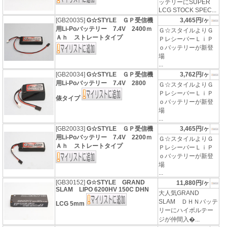
ッテリーにSUPER
LCG STOCK SPEC...
[GB20035]
G☆STYLE ＧＰ受信機
3,465円/ヶ
用Li-Poバッテリー 7.4V 2400ｍ
Ｇ☆スタイルよりＧ
Ａｈ ストレートタイプ
ＰレシーバーＬｉＰ
ｏバッテリーが新登
場
...
[GB20034]
G☆STYLE ＧＰ受信機
3,762円/ヶ
用Li-Poバッテリー 7.4V 2800
Ｇ☆スタイルよりＧ
ＰレシーバーＬｉＰ
俵タイプ
ｏバッテリーが新登
場
...
[GB20033]
G☆STYLE ＧＰ受信機
3,465円/ヶ
用Li-Poバッテリー 7.4V 2200ｍ
Ｇ☆スタイルよりＧ
Ａｈ ストレートタイプ
ＰレシーバーＬｉＰ
ｏバッテリーが新登
場
...
[GB30152]
G☆STYLE GRAND
11,880円/ヶ
SLAM LIPO 6200HV 150C DHN
大人気GRAND
SLAM ＤＨＮバッテ
LCG 5mm
リーにハイボルテー
ジが仲間入�...