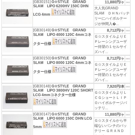
[GB30151]
G☆STYLE GRAND
11,880円/ヶ
SLAM LIPO 6200HV 150C DHN
大人気GRAND
SLAM ＤＨＮバッテ
LCG 4mm
リーにハイボルテー
ジが仲間入�...
[GB30149]
G☆STYLE GRAND
8,712円/ヶ
SLAM LIPO 4000 120C 4mmコネ
Ｇ☆スタイルよりＥ
Ｐレーシングユーザ
クター仕様
ー待望の１セルサイ
ズハイ...
[GB30150]
G☆STYLE GRAND
8,712円/ヶ
SLAM LIPO 8000 120C 4mmコネ
Ｇ☆スタイルよりＥ
Ｐレーシングユーザ
クター仕様
ー待望の１セルサイ
ズハイ...
[GB30148]
G☆STYLE GRAND
7,920円/本
SLAM LIPO 3800HV 120C SHORT
Ｇ☆スタイルよりＬ
LCG 4mmコネクター仕様
ＣＧショートＬＩＰ
Ｏハイボルテージバ
ッテリ...
[GB30147]
G☆STYLE GRAND
11,880円/ヶ
SLAM LIPO 6000 150C DHN LCG
Ｇ☆スタイルから半
端ないパンチのバッ
5mm
テリー ＧＲＡＮＤ