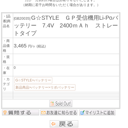
万が一売切れの場合はお取り寄せいたします。
（納期に若干お時間をいただく場合があります。）
・[品
G☆STYLE ＧＰ受信機用Li-Poバ
[GB20035]
番]商
ッテリー 7.4V 2400ｍＡｈ ストレー
品名
トタイプ
・商
3,465
品価
円/ヶ
(税込)
格
・規
格
0
・在
庫
・カ
G☆STYLE>バッテリー
テゴ
新品商品>バッテリー>リポバッテリー
リ