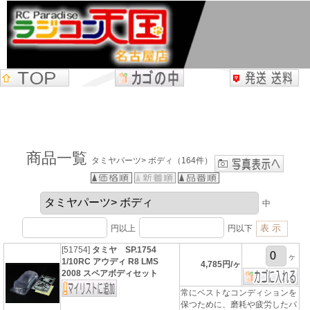
商品一覧
タミヤパーツ> ボディ（164件）
中
円以上
円以下
[51754]
タミヤ SP.1754
ヶ
1/10RC アウディ R8 LMS
4,785円/ヶ
2008 スペアボディセット
常にベストなコンディションを
保つために、磨耗や疲労したパ