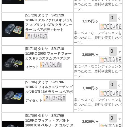
保つために、磨耗や疲労したパ
ーツ...
[51729]
タミヤ SP.1729
ヶ
1/10RC アルファロメオ ジュリ
3,135円/ヶ
ア スプリント GTA クラブレー
サー スペアボディセット
常にベストなコンディションを
保つために、磨耗や疲労したパ
ーツ...
[51718]
タミヤ SP.1718
ヶ
1/10RC 2003 フォード フォー
3,080円/ヶ
カス RS カスタム スペアボデ
常にベストなコンディションを
ィセット
保つために、磨耗や疲労したパ
ーツ...
[51706]
タミヤ SP.1706
ヶ
1/10RC フォルクスワーゲン ゴ
3,300円/ヶ
ルフII GTI 16V ラリー スペアボ
常にベストなコンディションを
ディセット
保つために、磨耗や疲労したパ
ーツ...
[51709]
タミヤ SP.1709
ヶ
1/10RC フィアット アバルト
2,926円/ヶ
1000TCR ベルリーナ コルサ ス