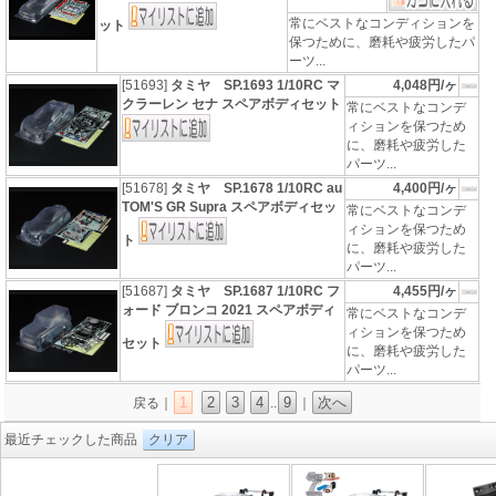
常にベストなコンディションを
ット
保つために、磨耗や疲労したパ
ーツ...
[51693]
タミヤ SP.1693 1/10RC マ
4,048円/ヶ
クラーレン セナ スペアボディセット
常にベストなコンデ
ィションを保つため
に、磨耗や疲労した
パーツ...
[51678]
タミヤ SP.1678 1/10RC au
4,400円/ヶ
TOM'S GR Supra スペアボディセッ
常にベストなコンデ
ィションを保つため
ト
に、磨耗や疲労した
パーツ...
[51687]
タミヤ SP.1687 1/10RC フ
4,455円/ヶ
ォード ブロンコ 2021 スペアボディ
常にベストなコンデ
ィションを保つため
セット
に、磨耗や疲労した
パーツ...
1
2
3
4
9
次へ
戻る｜
..
｜
最近チェックした商品
クリア