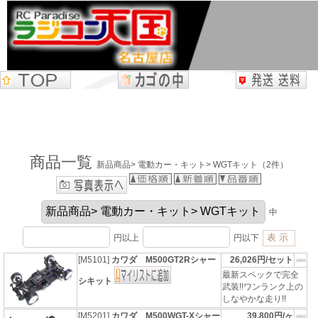
商品一覧
新品商品> 電動カー・キット> WGTキット（2件）
中
円以上
円以下
[M5101]
カワダ M500GT2Rシャー
26,026円/セット
最新スペックで完全
シキット
武装!!ワンランク上の
しなやかな走り!!
[M5201]
カワダ M500WGT-Xシャー
39,800円/ヶ