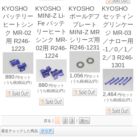
KYOSHO
KYOSHO
KYOSHO
KYOSHO
MINI-Z Li-
バッテリー
ボールデフ
セッティン
Fe バッテ
ヒートシン
プレート
グリンケー
リーヒート
MINI-Z MR
ク MR-02
ジ MR-03
シンク MR-
シリーズ用
用 R246-
／ナロー用
R246-1231
02用 R246-
1223
-1／0／1／
1224
2／3 R246-
1301
1,056
880
円/セット
円/セット
（うち税(税込)円）
（うち税(税込)円）
880
円/セット
（うち税(税込)円）
2,464
円/セット
（うち税(税込)円）
1
2
3
次へ
戻る｜
｜
最近チェックした商品
クリア