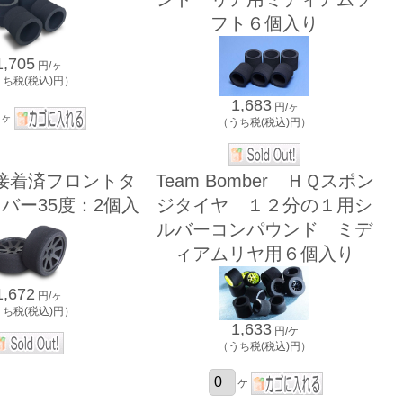
フト６個入り
1,705
円/ヶ
うち税(税込)円）
1,683
円/ヶ
ヶ
（うち税(税込)円）
接着済フロントタ
Team Bomber ＨＱスポン
バー35度：2個入
ジタイヤ １２分の１用シ
ルバーコンパウンド ミデ
ィアムリヤ用６個入り
1,672
円/ヶ
うち税(税込)円）
1,633
円/ケ
（うち税(税込)円）
ケ