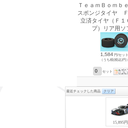
ＴｅａｍＢｏｍｂ
スポンジタイヤ 
立済タイヤ（Ｆ１
プ）リア用ソ
1,584
円/セッ
（うち税(税込)円
セット
最近チェックした商品
クリア