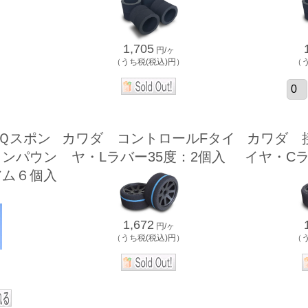
1,705
円/ヶ
）
（うち税(税込)円）
（
 ＨＱスポン
カワダ コントロールFタイ
カワダ 
コンパウン
ヤ・Lラバー35度：2個入
イヤ・Cラ
アム６個入
1,672
円/ヶ
（うち税(税込)円）
（
）