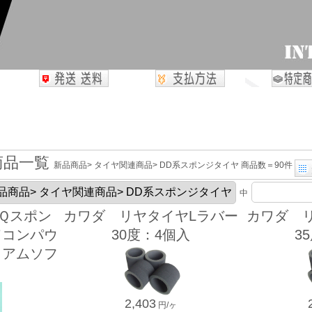
商品一覧
新品商品> タイヤ関連商品> DD系スポンジタイヤ 商品数＝90件
中
 ＨＱスポン
カワダ リヤタイヤLラバー
カワダ 
ドコンパウ
30度：4個入
3
ィアムソフ
り
2,403
円/ヶ