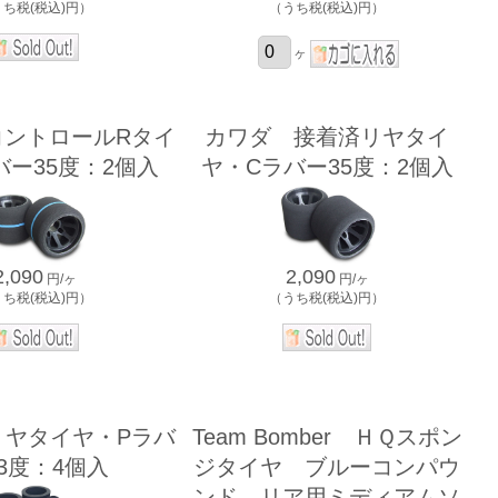
うち税(税込)円）
（うち税(税込)円）
ヶ
コントロールRタイ
カワダ 接着済リヤタイ
バー35度：2個入
ヤ・Cラバー35度：2個入
2,090
2,090
円/ヶ
円/ヶ
うち税(税込)円）
（うち税(税込)円）
リヤタイヤ・Pラバ
Team Bomber ＨＱスポン
3度：4個入
ジタイヤ ブルーコンパウ
ンド リア用ミディアムソ