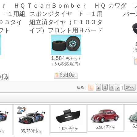
ｅｒ ＨＱ
ＴｅａｍＢｏｍｂｅｒ ＨＱ
カワダ 
Ｆ－１用組
スポンジタイヤ Ｆ－１用
バー
０３タイ
組立済タイヤ（Ｆ１０３タ
フト
イプ）フロント用Ｈハード
（
1,584
ト
円/セット
）
（うち税(税込)円）
1
2
3
4
5
次へ
戻る｜
｜