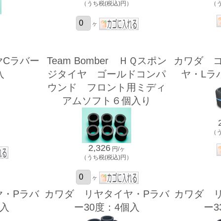
（うち税(税込)円）
（
ヶ
）
ヤCラバー
Team Bomber ＨＱスポン
カワダ 
入
ジタイヤ ゴールドコンパ
ヤ・Lラ
ウンド フロント用ミディ
アムソフト６個入り
）
（
2,326
円/ヶ
（うち税(税込)円）
ヶ
ヤ・Pラバ
カワダ リヤタイヤ・Pラバ
カワダ 
個入
ー30度：4個入
ー3