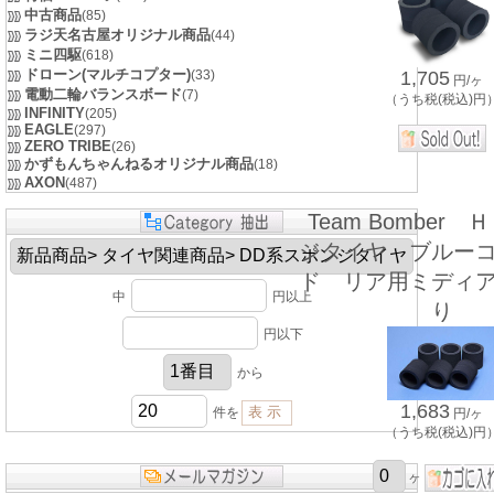
中古商品
(85)
ラジ天名古屋オリジナル商品
(44)
ミニ四駆
(618)
ドローン(マルチコプター)
(33)
1,705
円/ヶ
電動二輪バランスボード
(7)
（うち税(税込)円
INFINITY
(205)
EAGLE
(297)
ZERO TRIBE
(26)
かずもんちゃんねるオリジナル商品
(18)
AXON
(487)
Team Bomber
ジタイヤ ブルー
ド リア用ミディ
中
円以上
り
円以下
から
1,683
件を
円/ヶ
（うち税(税込)円
ヶ