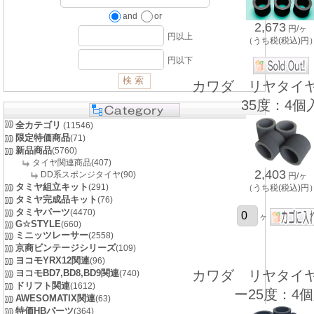
and
or
2,673
円/ヶ
円以上
（うち税(税込)円
円以下
カワダ リヤタイ
35度：4個
全カテゴリ
(11546)
限定特価商品
(71)
新品商品
(5760)
タイヤ関連商品(407)
2,403
DD系スポンジタイヤ(90)
円/ヶ
タミヤ組立キット
(291)
（うち税(税込)円
タミヤ完成品キット
(76)
タミヤパーツ
(4470)
ヶ
G☆STYLE
(660)
ミニッツレーサー
(2558)
京商ビンテージシリーズ
(109)
ヨコモYRX12関連
(96)
ヨコモBD7,BD8,BD9関連
カワダ リヤタイ
(740)
ドリフト関連
(1612)
ー25度：4
AWESOMATIX関連
(63)
特価HBパーツ
(364)