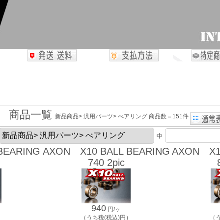
商品一覧
新品商品> 汎用パーツ> べアリング 商品数＝151件
中
BEARING
AXON X10 BALL BEARING
AXON X1
740 2pic
940
円/ヶ
）
（うち税(税込)円）
（