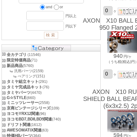
and
or
ヶ
円以上
AXON X10 BALL 
950 Flanged 
円以下
全カテゴリ
(11546)
940
円/ヶ
限定特価商品
(71)
（うち税(税込)円
新品商品
(5760)
汎用パーツ(2159)
ヶ
べアリング(151)
タミヤ組立キット
(291)
タミヤ完成品キット
(76)
AXON X10 RU
タミヤパーツ
(4470)
G☆STYLE
SHIELD BALL BEA
(660)
ミニッツレーサー
(2558)
(6x3x2.5) 2p
京商ビンテージシリーズ
(109)
ヨコモYRX12関連
(96)
ヨコモBD7,BD8,BD9関連
(740)
ドリフト関連
(1612)
AWESOMATIX関連
(63)
594
特価HBパーツ
(364)
円/ヶ