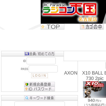
ID
PASS
AXON X10 BALL 
730 2pic
940
円/ヶ
（うち税(税込)円