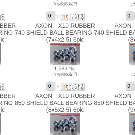
）
（うち税(税込)円）
（
ヶ
BBER
AXON X10 RUBBER
AXON 
RING 740
SHIELD BALL BEARING 740
SHIELD B
ic
(7x4x2.5) 6pic
(8
1,683
円/ヶ
）
（うち税(税込)円）
（
ヶ
BBER
AXON X10 RUBBER
AXON 
RING 850
SHIELD BALL BEARING 850
SHIELD B
ic
(8x5x2.5) 6pic
(9