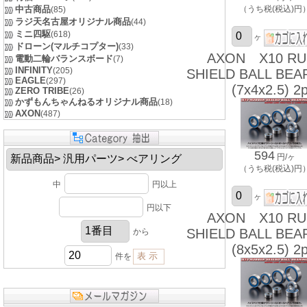
中古商品
（うち税(税込)円
(85)
ラジ天名古屋オリジナル商品
(44)
ミニ四駆
(618)
ヶ
ドローン(マルチコプター)
(33)
AXON X10 RU
電動二輪バランスボード
(7)
INFINITY
(205)
SHIELD BALL BEA
EAGLE
(297)
(7x4x2.5) 2p
ZERO TRIBE
(26)
かずもんちゃんねるオリジナル商品
(18)
AXON
(487)
594
円/ヶ
（うち税(税込)円
中
円以上
ヶ
円以下
AXON X10 RU
SHIELD BALL BEA
から
(8x5x2.5) 2p
件を