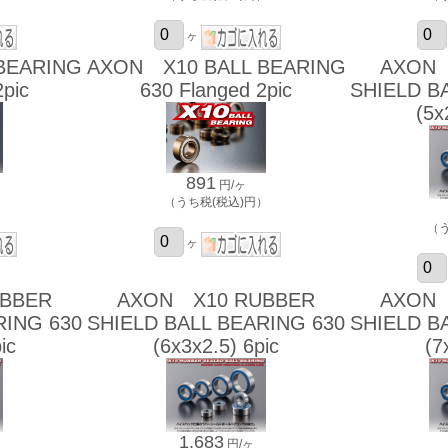
ヶ
BEARING
AXON X10 BALL BEARING
AXON 
2pic
630 Flanged 2pic
SHIELD B
(5x
891
円/ヶ
）
（うち税(税込)円）
（
ヶ
BBER
AXON X10 RUBBER
AXON 
RING 630
SHIELD BALL BEARING 630
SHIELD B
ic
(6x3x2.5) 6pic
(7
1,683
円/ヶ