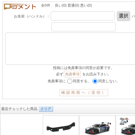
全0件 良い(0) 普通(0) 悪い(0)
お名前（ハンドル）：
パ
投稿には免責事項の同意が必要です。
必ず
免責事項
をお読み下さい。
免責事項に
同意する。
同意しない。
最近チェックした商品
クリア