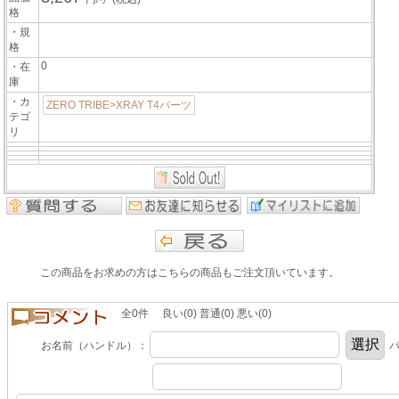
格
・規
格
0
・在
庫
・カ
ZERO TRIBE>XRAY T4パーツ
テゴ
リ
この商品をお求めの方はこちらの商品もご注文頂いています。
全0件 良い(0) 普通(0) 悪い(0)
お名前（ハンドル）：
パ