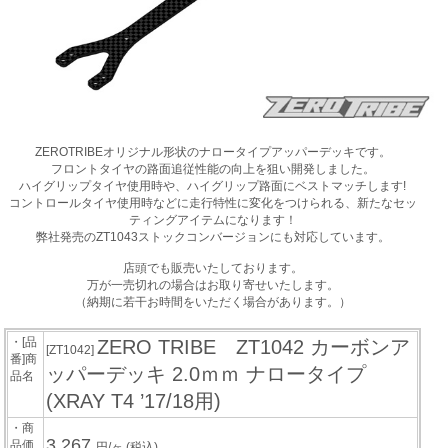
ZEROTRIBEオリジナル形状のナロータイプアッパーデッキです。
フロントタイヤの路面追従性能の向上を狙い開発しました。
ハイグリップタイヤ使用時や、ハイグリップ路面にベストマッチします!
コントロールタイヤ使用時などに走行特性に変化をつけられる、新たなセッ
ティングアイテムになります！
弊社発売のZT1043ストックコンバージョンにも対応しています。
店頭でも販売いたしております。
万が一売切れの場合はお取り寄せいたします。
（納期に若干お時間をいただく場合があります。）
・[品
ZERO TRIBE ZT1042 カーボンア
[ZT1042]
番]商
ッパーデッキ 2.0ｍｍ ナロータイプ
品名
(XRAY T4 ’17/18用)
・商
3,267
品価
円/ヶ
(税込)