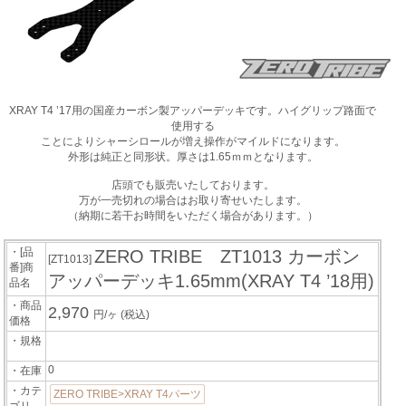
XRAY T4 ’17用の国産カーボン製アッパーデッキです。ハイグリップ路面で
使用する
ことによりシャーシロールが増え操作がマイルドになります。
外形は純正と同形状。厚さは1.65ｍｍとなります。
店頭でも販売いたしております。
万が一売切れの場合はお取り寄せいたします。
（納期に若干お時間をいただく場合があります。）
・[品
ZERO TRIBE ZT1013 カーボン
[ZT1013]
番]商
アッパーデッキ1.65mm(XRAY T4 ’18用)
品名
・商品
2,970
円/ヶ
(税込)
価格
・規格
0
・在庫
・カテ
ZERO TRIBE>XRAY T4パーツ
ゴリ