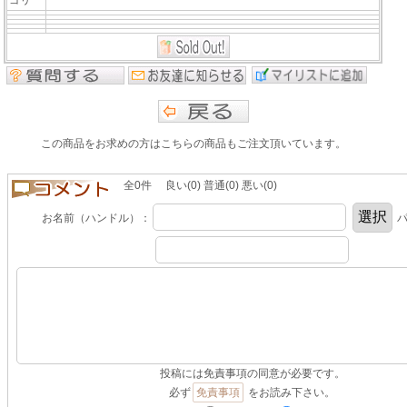
この商品をお求めの方はこちらの商品もご注文頂いています。
全0件 良い(0) 普通(0) 悪い(0)
お名前（ハンドル）：
パ
投稿には免責事項の同意が必要です。
必ず
免責事項
をお読み下さい。